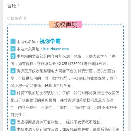
言论！
©
版权声明
版权声明
祝你学霸
1
本网站名称：
2
本站永久网址：
k12.zhuniz.com
3
本网站的文章部分内容可能来源于网络，仅供大家学习与参
考，如有侵权，请联系站长 QQ
2511786901
进行删除处理。
4
资源宝库仅收集整理各大网赚平台的付费资源，提供资源分
享，不提供任何的一对一教学指导，不提供任何收益保障，也不
保证您一定能赚钱，风险请自行甄别。
5
付费下载的朋友应该明白并了解，我们对部分资源进行收费仅
是出于收集整理的劳务费用，并对资源相关版权问题及其准确
性、内容完整性、合法性、可靠性、可操作性或可用性不承担任
何责任！
6
因虚拟商品具有可复制性，一经拍下发货概不退款。
7
本站资源大多存储在云盘，如发现链接失效，请联系我们会第