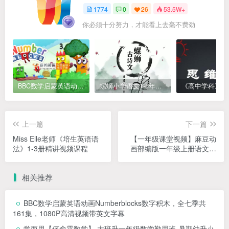
1774
0
26
53.5W+
你必须十分努力，才能看上去毫不费劲
BBC数学启蒙英语动画Numberblocks数字积木，全七季共161集，1080P高清视频带英文字幕
螺蛳小学语文1-6年级《小学古诗文》课程视频
上一篇
下一篇
Miss Elle老师《培生英语语
【一年级课堂视频】麻豆动
法》1-3册精讲视频课程
画部编版一年级上册语文，
教材配套课程视频动画（38
集全）MP4视频，百度网盘
相关推荐
下载
BBC数学启蒙英语动画Numberblocks数字积木，全七季共
161集，1080P高清视频带英文字幕
学而思【何俞霖数学】 大班升一年级数学勤思班-暑期幼升小