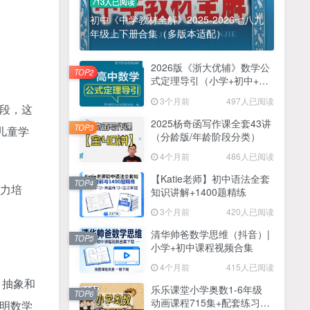
713人已阅读
初中《中学教材全解》2025-2026七八九
年级上下册合集（多版本适配）
2026版《浙大优辅》数学公
TOP2
式定理导引（小学+初中+高
中全套）PDF
3个月前
497人已阅读
阶段，这
2025杨奇函写作课全套43讲
TOP3
儿童学
（分龄版/年龄阶段分类）
4个月前
486人已阅读
【Katie老师】初中语法全套
TOP4
能力培
知识讲解+1400题精练
3个月前
420人已阅读
清华帅爸数学思维（抖音）|
TOP5
小学+初中课程视频合集
4个月前
415人已阅读
、抽象和
乐乐课堂小学奥数1-6年级
TOP6
动画课程715集+配套练习册
辨明数学