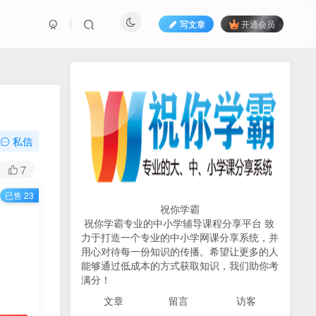
写文章
开通会员
热榜资源
免费分享网赚资讯
TOP1
私信
713人已阅读
7
初中《中学教材全解》2025-2026七八九
已售 23
年级上下册合集（多版本适配）
祝你学霸
祝你学霸专业的中小学辅导课程分享平台 致
2026版《浙大优辅》数学公
力于打造一个专业的中小学网课分享系统，并
TOP2
式定理导引（小学+初中+高
用心对待每一份知识的传播。希望让更多的人
中全套）PDF
能够通过低成本的方式获取知识，我们助你考
3个月前
497人已阅读
满分！
2025杨奇函写作课全套43讲
TOP3
文章
留言 访客
（分龄版/年龄阶段分类）