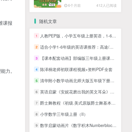
高清PDF
6个月前
412人已阅读
随机文章
维课报
人教PEP版，小学五年级上册英语，1-6单元课本 单词表+常用语+课文，标准朗读MP3音频文件
1
适合小学1-6年级的英语课推荐：高途/跟谁学Sam老师超级拼读视频课
2
【课本配套动画】部编版三年级上册课本同步动画视频语文课，（35课完结）
3
陈泽桐老师初联课程视频+资料PDF全套
4
理能力。
清华附小数学动画北师大版五年级下册（26集MP4动画视频完整版）
5
英语启蒙《安妮花磨出我的英文耳朵》英文儿歌全套6册MP3音频+PDF文档歌词
6
爵士舞教程《初级.美式原版爵士舞基本功》视频教学
7
小学数学三年级上册（II）
8
数学启蒙动画片《数字积木Numberblocks》第1-4季全90集
9