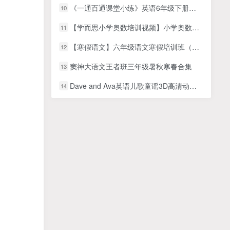
《一通百通课堂小练》英语6年级下册（RJ）(1)
10
【学而思小学奥数培训视频】小学奥数七大专题（计算）培训课MP4视频，小学奥数应用题课程
11
【寒假语文】六年级语文寒假培训班（勤思在线-薛春燕）
12
窦神大语文王者班三年级暑秋寒春合集
13
Dave and Ava英语儿歌童谣3D高清动画视频，507集+，1080P高清视频带英文字幕，带配套音频MP3，百度网盘下载！
14