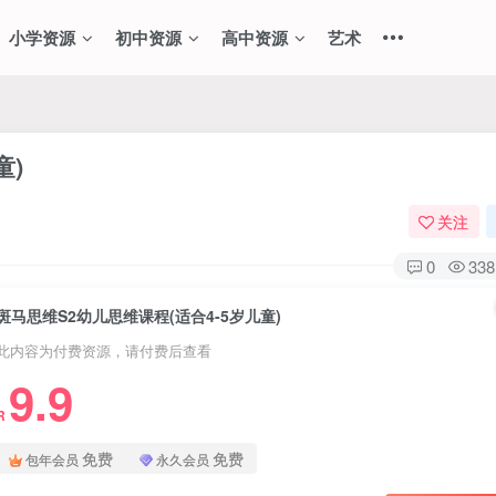
小学资源
初中资源
高中资源
艺术
童)
关注
0
338
斑马思维S2幼儿思维课程(适合4-5岁儿童)
此内容为付费资源，请付费后查看
9.9
R
免费
免费
包年会员
永久会员