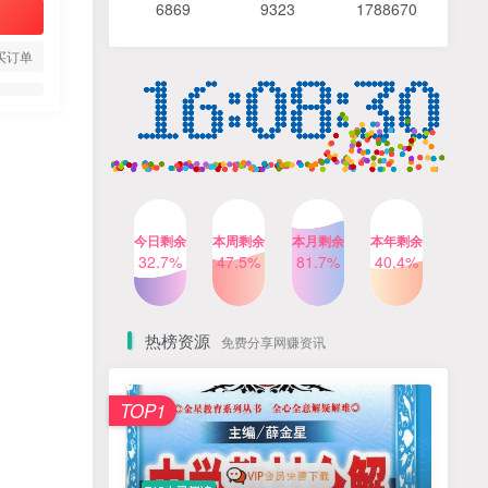
6869 9
323 1
788670
4个月前
486人已阅读
【Katie老师】初中语法全套
TOP4
买订单
知识讲解+1400题精练
3个月前
420人已阅读
清华帅爸数学思维（抖音）|
TOP5
小学+初中课程视频合集
4个月前
415人已阅读
乐乐课堂小学奥数1-6年级
TOP6
今日剩余
本周剩余
本月剩余
本年剩余
动画课程715集+配套练习册
32.7%
47.5%
81.7%
40.4%
高清PDF
6个月前
412人已阅读
热榜资源
免费分享网赚资讯
TOP1