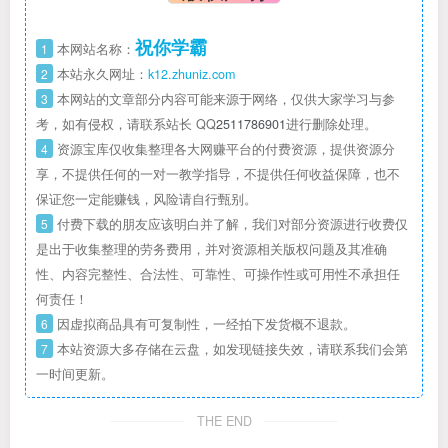
祝你学霸
1
本网站名称：
2
本站永久网址：
k12.zhuniz.com
3
本网站的文章部分内容可能来源于网络，仅供大家学习与参
考，如有侵权，请联系站长 QQ
2511786901
进行删除处理。
4
资源宝库仅收集整理各大网赚平台的付费资源，提供资源分
享，不提供任何的一对一教学指导，不提供任何收益保障，也不
保证您一定能赚钱，风险请自行甄别。
5
付费下载的朋友应该明白并了解，我们对部分资源进行收费仅
是出于收集整理的劳务费用，并对资源相关版权问题及其准确
性、内容完整性、合法性、可靠性、可操作性或可用性不承担任
何责任！
6
因虚拟商品具有可复制性，一经拍下发货概不退款。
7
本站资源大多存储在云盘，如发现链接失效，请联系我们会第
一时间更新。
THE END