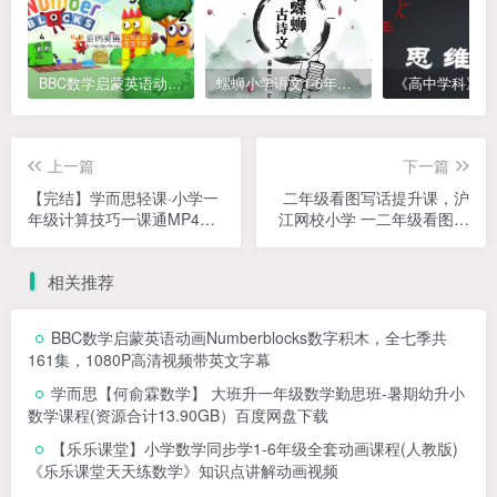
BBC数学启蒙英语动画Numberblocks数字积木，全七季共161集，1080P高清视频带英文字幕
螺蛳小学语文1-6年级《小学古诗文》课程视频
上一篇
下一篇
【完结】学而思轻课·小学一
二年级看图写话提升课，沪
年级计算技巧一课通MP4视
江网校小学 一二年级看图写
频课+PDF讲义 百度网盘下
话（爽学班）【7节课完结】
载
百度网盘下载
相关推荐
BBC数学启蒙英语动画Numberblocks数字积木，全七季共
161集，1080P高清视频带英文字幕
学而思【何俞霖数学】 大班升一年级数学勤思班-暑期幼升小
数学课程(资源合计13.90GB）百度网盘下载
【乐乐课堂】小学数学同步学1-6年级全套动画课程(人教版)
《乐乐课堂天天练数学》知识点讲解动画视频