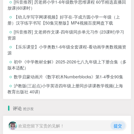
[抖音推荐] 厉老师小学1-6年级数学思维课程 60节精选直播回
放课(60课时）
【幼儿学写字网课视频】好字在-字成方圆小学一年级（上
册）汉字练字书写【50集完整版】MP4视频百度网盘下载
[抖音推荐] 文老师作文课-四年级同步单元习作 (23课时)学习
资源
【乐乐课堂】小学奥数1-6年级全套课程-看动画学奥数视频资
源
初中《中学教材全解》2025-2026七八九年级上下册合集（多
版本适配）
数学启蒙动画片《数字积木Numberblocks》第1-4季全90集
沪教版(三起点)小学英语四年级上册同步讲课教学视频(上海
教育出版社 40讲)
评论
抢沙发
欢迎您留下宝贵的见解！
提交