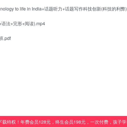
logy to life in India+话题听力+话题写作科技创新(科技的利弊)
+语法+完形+阅读).mp4
.pdf
载特权！年费会员128元，终生会员198元，一次付费，孩子学