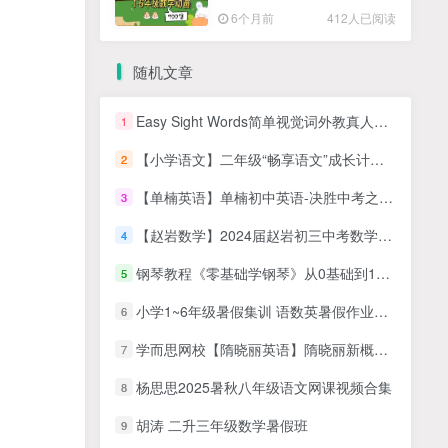
高清PDF
6个月前
412人已阅读
随机文章
Easy Sight Words简单视觉词外教真人教学英语视频,，1-3阶段全52集，720P高清视频
1
【小学语文】二年级“畅享语文”成长计划年卡（5-8级）全45讲
2
【单楠英语】单楠初中英语-决胜中考之必备单词记忆法(资源合计426.08MB）
3
【赵岩数学】2024届赵岩初三中考数学A+班(全国北师版)-2023秋季上学期(资源合计2.99GB）
4
钢琴教程《零基础学钢琴》从0基础到10级五线谱钢琴
5
小学1~6年级暑假集训 语数英暑假作业PDF高清合集
6
学而思网校【隋晓丽英语】隋晓丽新概念英语之直击中考课堂
7
杨思思2025暑秋八年级语文网课视频合集
8
胡涛 二升三年级数学暑假班
9