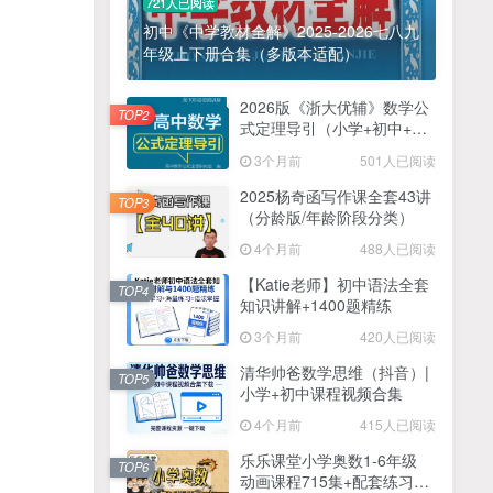
721人已阅读
初中《中学教材全解》2025-2026七八九
年级上下册合集（多版本适配）
2026版《浙大优辅》数学公
TOP2
式定理导引（小学+初中+高
中全套）PDF
3个月前
501人已阅读
2025杨奇函写作课全套43讲
TOP3
（分龄版/年龄阶段分类）
4个月前
488人已阅读
【Katie老师】初中语法全套
TOP4
知识讲解+1400题精练
3个月前
420人已阅读
清华帅爸数学思维（抖音）|
TOP5
小学+初中课程视频合集
4个月前
415人已阅读
乐乐课堂小学奥数1-6年级
TOP6
动画课程715集+配套练习册