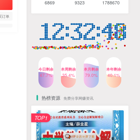
6869 9
323 1
788670
4个月前
488人已阅读
【Katie老师】初中语法全套
TOP4
买订单
知识讲解+1400题精练
3个月前
420人已阅读
清华帅爸数学思维（抖音）|
TOP5
小学+初中课程视频合集
4个月前
415人已阅读
乐乐课堂小学奥数1-6年级
TOP6
今日剩余
本周剩余
本月剩余
本年剩余
动画课程715集+配套练习册
47.7%
35.4%
79.0%
40.1%
高清PDF
6个月前
412人已阅读
热榜资源
免费分享网赚资讯
TOP1