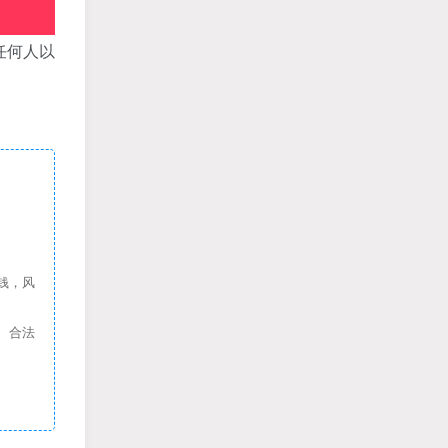
任何人以
钱，风
、合法