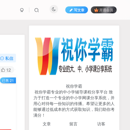
写文章
开通会员
热榜资源
免费分享网赚资讯
TOP1
私信
721人已阅读
12
初中《中学教材全解》2025-2026七八九
已售 21
年级上下册合集（多版本适配）
祝你学霸
祝你学霸专业的中小学辅导课程分享平台 致
2026版《浙大优辅》数学公
力于打造一个专业的中小学网课分享系统，并
TOP2
式定理导引（小学+初中+高
用心对待每一份知识的传播。希望让更多的人
中全套）PDF
能够通过低成本的方式获取知识，我们助你考
3个月前
501人已阅读
满分！
2025杨奇函写作课全套43讲
TOP3
文章
留言 访客
（分龄版/年龄阶段分类）