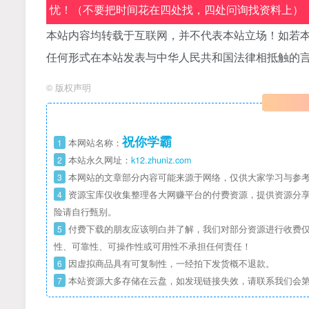
忧！（不要把时间花在四处找，四处问询找资料上）
本站内容均转载于互联网，并不代表本站立场！如若本
任何形式在本站发表与中华人民共和国法律相抵触的
©
版权声明
祝你学霸
1
本网站名称：
2
本站永久网址：
k12.zhuniz.com
3
本网站的文章部分内容可能来源于网络，仅供大家学习与参考
4
资源宝库仅收集整理各大网赚平台的付费资源，提供资源分享
险请自行甄别。
5
付费下载的朋友应该明白并了解，我们对部分资源进行收费仅
性、可靠性、可操作性或可用性不承担任何责任！
6
因虚拟商品具有可复制性，一经拍下发货概不退款。
7
本站资源大多存储在云盘，如发现链接失效，请联系我们会