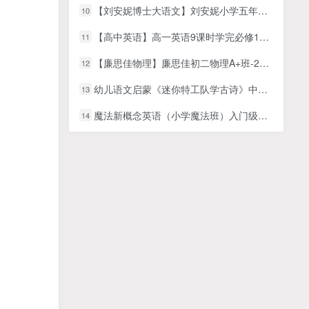
【刘安妮博士大语文】刘安妮小学五年级语文同步课堂满分作文15集视频课程
10
【高中英语】高一英语9课时学完必修1半年卡（牛津译林版）
11
【廉思佳物理】廉思佳初二物理A+班-2023秋季班(资源合计7.03GB）
12
幼儿语文启蒙《迷你特工队学古诗》中文动画全35集
13
魔法新概念英语（小学魔法班）入门级【全套视频】
14