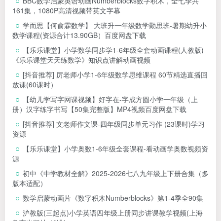
BBC数学启蒙英语动画Numberblocks数字积木，全七季共
161集，1080P高清视频带英文字幕
学而思【何俞霖数学】 大班升一年级数学勤思班-暑期幼升小
数学课程(资源合计13.90GB）百度网盘下载
【乐乐课堂】小学数学同步学1-6年级全套动画课程(人教版)
《乐乐课堂天天练数学》知识点讲解动画视频
[抖音推荐] 厉老师小学1-6年级数学思维课程 60节精选直播回
放课(60课时）
【幼儿学写字网课视频】好字在-字成方圆小学一年级（上
册）汉字练字书写【50集完整版】MP4视频百度网盘下载
[抖音推荐] 文老师作文课-四年级同步单元习作 (23课时)学习
资源
【乐乐课堂】小学奥数1-6年级全套课程-看动画学奥数视频资
源
初中《中学教材全解》2025-2026七八九年级上下册合集（多
版本适配）
数学启蒙动画片《数字积木Numberblocks》第1-4季全90集
沪教版(三起点)小学英语四年级上册同步讲课教学视频(上海