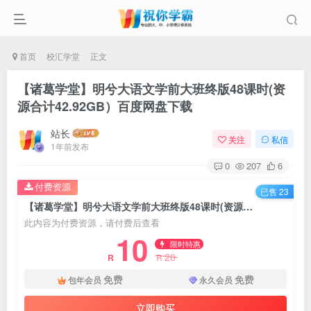
首页
校汇学堂
正文
【诸葛学堂】明兮大语文学前大班终版48课时(资
源合计42.92GB）百度网盘下载
站长
关注
私信
1年前发布
0
207
6
付费资源
已售 23
【诸葛学堂】明兮大语文学前大班终版48课时(资源合计42.92GB）百度网盘下载
此内容为付费资源，请付费后查看
10
限时特惠
20
R
R
免费
免费
包年会员
永久会员
立即购买