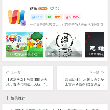
站长
关注
1769
0
26
53.2W+
一切痛苦能够毁灭人，然而受苦的人也能把痛苦消灭
BBC数学启蒙英语动画Numberblocks数字积木，全七季共161集，1080P高清视频带英文字幕
螺蛳小学语文1-6年级《小学古诗文》课程视频
上一篇
下一篇
【诸葛学堂】故事张郎天天
【高思网课】 思泉大语文爱
见，古诗与阅读天天练（1-3
上古诗动画课程(资源合计
年级及学前）(资源合计
1.39GB）百度网盘下载
14.38GB）百度网盘下载
相关推荐