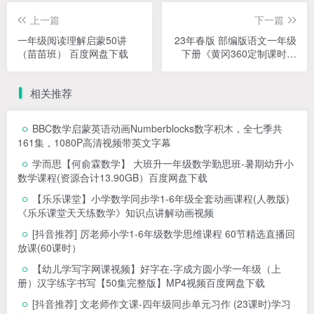
上一篇
下一篇
一年级阅读理解启蒙50讲
23年春版 部编版语文一年级
（苗苗班） 百度网盘下载
下册《黄冈360定制课时》
课后练习题资料 百度网盘下
载
相关推荐
BBC数学启蒙英语动画Numberblocks数字积木，全七季共
161集，1080P高清视频带英文字幕
学而思【何俞霖数学】 大班升一年级数学勤思班-暑期幼升小
数学课程(资源合计13.90GB）百度网盘下载
【乐乐课堂】小学数学同步学1-6年级全套动画课程(人教版)
《乐乐课堂天天练数学》知识点讲解动画视频
[抖音推荐] 厉老师小学1-6年级数学思维课程 60节精选直播回
放课(60课时）
【幼儿学写字网课视频】好字在-字成方圆小学一年级（上
册）汉字练字书写【50集完整版】MP4视频百度网盘下载
[抖音推荐] 文老师作文课-四年级同步单元习作 (23课时)学习