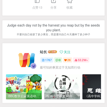
点赞
13
分享
收藏
Judge each day not by the harvest you reap but by the seeds
you plant.
不要问自己收获了多少果实，而是要问自己今天播种了多少种子
站长
关注
1767
0
26
53.2W+
最可怕的事莫过于无知而行动
BBC数学启蒙英语动画Numberblocks数字积木，全七季共161集，1080P高清视频带英文字幕
螺蛳小学语文1-6年级《小学古诗文》课程视频