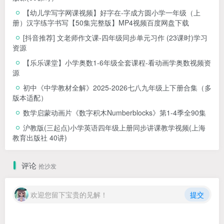
【幼儿学写字网课视频】好字在-字成方圆小学一年级（上
册）汉字练字书写【50集完整版】MP4视频百度网盘下载
[抖音推荐] 文老师作文课-四年级同步单元习作 (23课时)学习
资源
【乐乐课堂】小学奥数1-6年级全套课程-看动画学奥数视频资
源
初中《中学教材全解》2025-2026七八九年级上下册合集（多
版本适配）
数学启蒙动画片《数字积木Numberblocks》第1-4季全90集
沪教版(三起点)小学英语四年级上册同步讲课教学视频(上海
教育出版社 40讲)
评论
抢沙发
欢迎您留下宝贵的见解！
提交