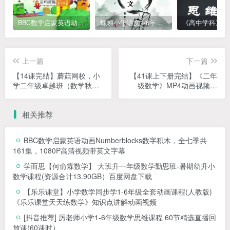
BBC数学启蒙英语动画Numberblocks数字积木，全七季共161集，1080P高清视频带英文字幕
螺蛳小学语文1-6年级《小学古诗文》课程视频
上一篇
下一篇
【14课完结】蘑菇网校，小
【41课上下册完结】《二年
学二年级卓越班（数学秋季
级数学》MP4动画视频课
班）MP4视频+讲义PDF资料
程，二年级数学辅导网课视
网课
频
相关推荐
BBC数学启蒙英语动画Numberblocks数字积木，全七季共
161集，1080P高清视频带英文字幕
学而思【何俞霖数学】 大班升一年级数学勤思班-暑期幼升小
数学课程(资源合计13.90GB）百度网盘下载
【乐乐课堂】小学数学同步学1-6年级全套动画课程(人教版)
《乐乐课堂天天练数学》知识点讲解动画视频
[抖音推荐] 厉老师小学1-6年级数学思维课程 60节精选直播回
放课(60课时）