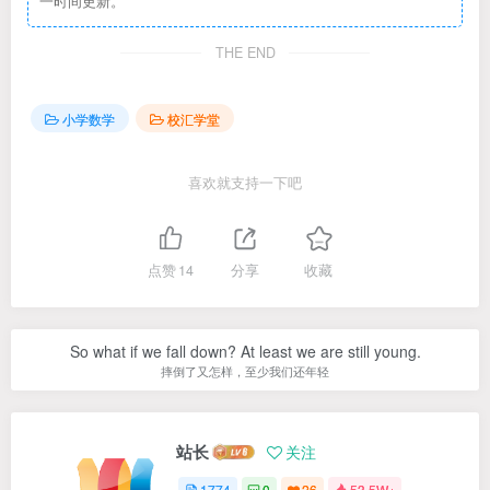
一时间更新。
THE END
小学数学
校汇学堂
喜欢就支持一下吧
点赞
14
分享
收藏
So what if we fall down? At least we are still young.
摔倒了又怎样，至少我们还年轻
站长
关注
1774
0
26
53.5W+