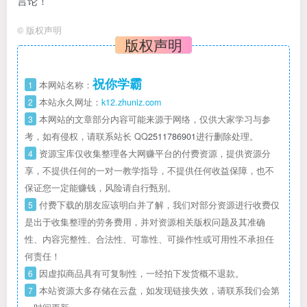
言论！
©
版权声明
版权声明
祝你学霸
1
本网站名称：
2
本站永久网址：
k12.zhuniz.com
3
本网站的文章部分内容可能来源于网络，仅供大家学习与参
考，如有侵权，请联系站长 QQ
2511786901
进行删除处理。
4
资源宝库仅收集整理各大网赚平台的付费资源，提供资源分
享，不提供任何的一对一教学指导，不提供任何收益保障，也不
保证您一定能赚钱，风险请自行甄别。
5
付费下载的朋友应该明白并了解，我们对部分资源进行收费仅
是出于收集整理的劳务费用，并对资源相关版权问题及其准确
性、内容完整性、合法性、可靠性、可操作性或可用性不承担任
何责任！
6
因虚拟商品具有可复制性，一经拍下发货概不退款。
7
本站资源大多存储在云盘，如发现链接失效，请联系我们会第