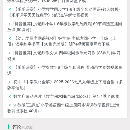
数学课程(资源合计13.90GB）百度网盘下载
【乐乐课堂】小学数学同步学1-6年级全套动画课程(人教版)
《乐乐课堂天天练数学》知识点讲解动画视频
[抖音推荐] 厉老师小学1-6年级数学思维课程 60节精选直播回
放课(60课时）
【幼儿学写字网课视频】好字在-字成方圆小学一年级（上
册）汉字练字书写【50集完整版】MP4视频百度网盘下载
[抖音推荐] 文老师作文课-四年级同步单元习作 (23课时)学习
资源
【乐乐课堂】小学奥数1-6年级全套课程-看动画学奥数视频资
源
初中《中学教材全解》2025-2026七八九年级上下册合集（多
版本适配）
数学启蒙动画片《数字积木Numberblocks》第1-4季全90集
沪教版(三起点)小学英语四年级上册同步讲课教学视频(上海
教育出版社 40讲)
评论
抢沙发