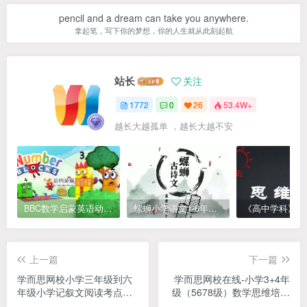
pencil and a dream can take you anywhere.
拿起笔，写下你的梦想，你的人生就从此刻起航
站长
关注
1772
0
26
53.4W+
越长大越孤单 ，越长大越不安
BBC数学启蒙英语动画Numberblocks数字积木，全七季共161集，1080P高清视频带英文字幕
螺蛳小学语文1-6年级《小学古诗文》课程视频
上一篇
下一篇
学而思网校小学三年级到六
学而思网校在线-小学3+4年
年级小学记叙文阅读考点分
级（5678级）数学思维培养
数提升，8讲全MP4视频
网课MP4视频PDF教材