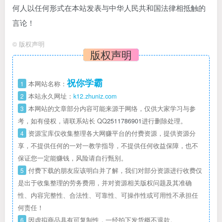
何人以任何形式在本站发表与中华人民共和国法律相抵触的
言论！
©
版权声明
版权声明
祝你学霸
1
本网站名称：
2
本站永久网址：
k12.zhuniz.com
3
本网站的文章部分内容可能来源于网络，仅供大家学习与参
考，如有侵权，请联系站长 QQ
2511786901
进行删除处理。
4
资源宝库仅收集整理各大网赚平台的付费资源，提供资源分
享，不提供任何的一对一教学指导，不提供任何收益保障，也不
保证您一定能赚钱，风险请自行甄别。
5
付费下载的朋友应该明白并了解，我们对部分资源进行收费仅
是出于收集整理的劳务费用，并对资源相关版权问题及其准确
性、内容完整性、合法性、可靠性、可操作性或可用性不承担任
何责任！
6
因虚拟商品具有可复制性，一经拍下发货概不退款。