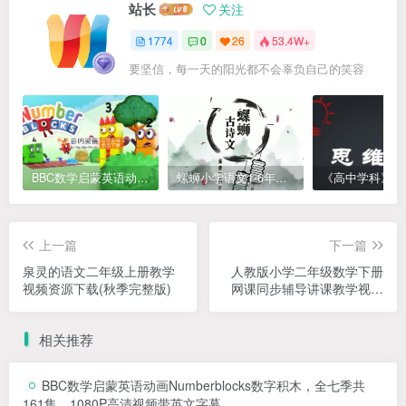
站长
关注
1774
0
26
53.4W+
要坚信，每一天的阳光都不会辜负自己的笑容
BBC数学启蒙英语动画Numberblocks数字积木，全七季共161集，1080P高清视频带英文字幕
螺蛳小学语文1-6年级《小学古诗文》课程视频
上一篇
下一篇
泉灵的语文二年级上册教学
人教版小学二年级数学下册
视频资源下载(秋季完整版)
网课同步辅导讲课教学视频
全集(学费全免网 43讲)
相关推荐
BBC数学启蒙英语动画Numberblocks数字积木，全七季共
161集，1080P高清视频带英文字幕