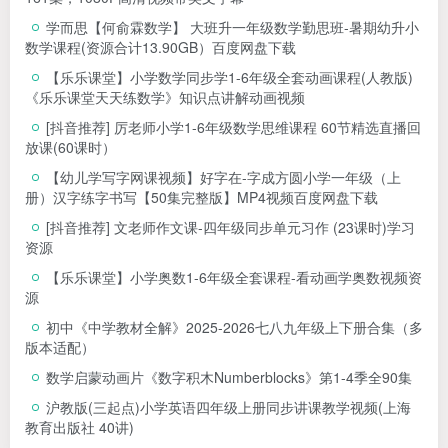
学而思【何俞霖数学】 大班升一年级数学勤思班-暑期幼升小
数学课程(资源合计13.90GB）百度网盘下载
【乐乐课堂】小学数学同步学1-6年级全套动画课程(人教版)
《乐乐课堂天天练数学》知识点讲解动画视频
[抖音推荐] 厉老师小学1-6年级数学思维课程 60节精选直播回
放课(60课时）
【幼儿学写字网课视频】好字在-字成方圆小学一年级（上
册）汉字练字书写【50集完整版】MP4视频百度网盘下载
[抖音推荐] 文老师作文课-四年级同步单元习作 (23课时)学习
资源
【乐乐课堂】小学奥数1-6年级全套课程-看动画学奥数视频资
源
初中《中学教材全解》2025-2026七八九年级上下册合集（多
版本适配）
数学启蒙动画片《数字积木Numberblocks》第1-4季全90集
沪教版(三起点)小学英语四年级上册同步讲课教学视频(上海
教育出版社 40讲)