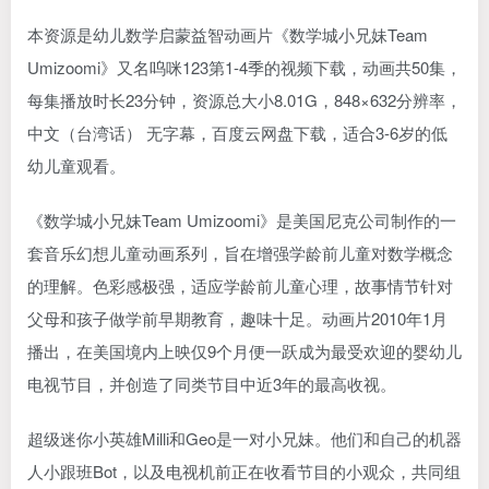
本资源是幼儿数学启蒙益智动画片《数学城小兄妹Team
Umizoomi》又名呜咪123第1-4季的视频下载，动画共50集，
每集播放时长23分钟，资源总大小8.01G，848×632分辨率，
中文（台湾话） 无字幕，百度云网盘下载，适合3-6岁的低
幼儿童观看。
《数学城小兄妹Team Umizoomi》是美国尼克公司制作的一
套音乐幻想儿童动画系列，旨在增强学龄前儿童对数学概念
的理解。色彩感极强，适应学龄前儿童心理，故事情节针对
父母和孩子做学前早期教育，趣味十足。动画片2010年1月
播出，在美国境内上映仅9个月便一跃成为最受欢迎的婴幼儿
电视节目，并创造了同类节目中近3年的最高收视。
超级迷你小英雄Milli和Geo是一对小兄妹。他们和自己的机器
人小跟班Bot，以及电视机前正在收看节目的小观众，共同组