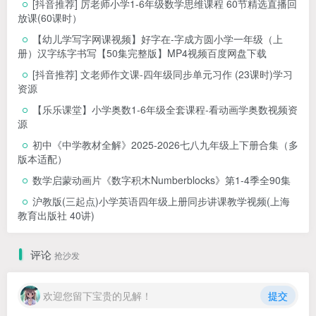
[抖音推荐] 厉老师小学1-6年级数学思维课程 60节精选直播回
放课(60课时）
【幼儿学写字网课视频】好字在-字成方圆小学一年级（上
册）汉字练字书写【50集完整版】MP4视频百度网盘下载
[抖音推荐] 文老师作文课-四年级同步单元习作 (23课时)学习
资源
【乐乐课堂】小学奥数1-6年级全套课程-看动画学奥数视频资
源
初中《中学教材全解》2025-2026七八九年级上下册合集（多
版本适配）
数学启蒙动画片《数字积木Numberblocks》第1-4季全90集
沪教版(三起点)小学英语四年级上册同步讲课教学视频(上海
教育出版社 40讲)
评论
抢沙发
欢迎您留下宝贵的见解！
提交