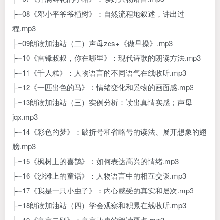
├┈08《邓小平爷爷植树》：自然流程地叙述，讲出过
程.mp3
├┈09朗读加油站（二）声母zcs+《做早操》.mp3
├┈10《雷锋叔叔，你在哪里》：现代诗歌的朗读方法.mp3
├┈11《千人糕》：人物语言的不同语气在线收听.mp3
├┈12《一匹出色的马》：情绪变化和景物的画面感.mp3
├┈13朗读加油站（三）实例分析：读出真情实感；声母
jqx.mp3
├┈14《彩色的梦》：破折号和省略号的读法、展开想象的翅
膀.mp3
├┈15《枫树上的喜鹊》：如何表达高兴的情绪.mp3
├┈16《沙滩上的童话》：人物语言中的相互交谈.mp3
├┈17《我是一只小虫子》：内心感受的真实和层次.mp3
├┈18朗读加油站（四）学会观察和积累在线收听.mp3
├┈19《寓言二则》：寓言故事的朗读要点.mp3