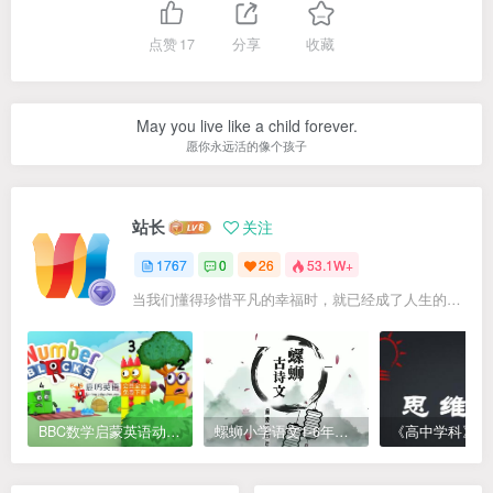
点赞
17
分享
收藏
May you live like a child forever.
愿你永远活的像个孩子
站长
关注
1767
0
26
53.1W+
当我们懂得珍惜平凡的幸福时，就已经成了人生的赢家
BBC数学启蒙英语动画Numberblocks数字积木，全七季共161集，1080P高清视频带英文字幕
螺蛳小学语文1-6年级《小学古诗文》课程视频