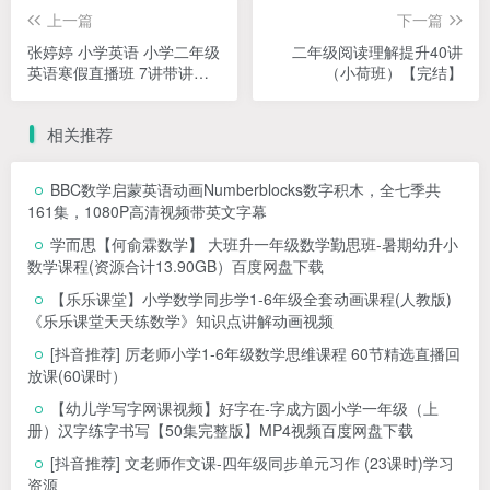
上一篇
下一篇
张婷婷 小学英语 小学二年级
二年级阅读理解提升40讲
英语寒假直播班 7讲带讲义
（小荷班）【完结】
完结
相关推荐
BBC数学启蒙英语动画Numberblocks数字积木，全七季共
161集，1080P高清视频带英文字幕
学而思【何俞霖数学】 大班升一年级数学勤思班-暑期幼升小
数学课程(资源合计13.90GB）百度网盘下载
【乐乐课堂】小学数学同步学1-6年级全套动画课程(人教版)
《乐乐课堂天天练数学》知识点讲解动画视频
[抖音推荐] 厉老师小学1-6年级数学思维课程 60节精选直播回
放课(60课时）
【幼儿学写字网课视频】好字在-字成方圆小学一年级（上
册）汉字练字书写【50集完整版】MP4视频百度网盘下载
[抖音推荐] 文老师作文课-四年级同步单元习作 (23课时)学习
资源