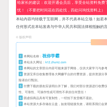
给家长的建议：欢迎开通会员后，享受全站资料免费下
忧！（不要把时间花在四处找，四处问询找资料上）
本站内容均转载于互联网，并不代表本站立场！如若本
任何形式在本站发表与中华人民共和国法律相抵触的
©
版权声明
祝你学霸
1
本网站名称：
2
本站永久网址：
k12.zhuniz.com
3
本网站的文章部分内容可能来源于网络，仅供大家学习与参考
4
资源宝库仅收集整理各大网赚平台的付费资源，提供资源分享
险请自行甄别。
5
付费下载的朋友应该明白并了解，我们对部分资源进行收费仅
性、可靠性、可操作性或可用性不承担任何责任！
6
因虚拟商品具有可复制性，一经拍下发货概不退款。
7
本站资源大多存储在云盘，如发现链接失效，请联系我们会