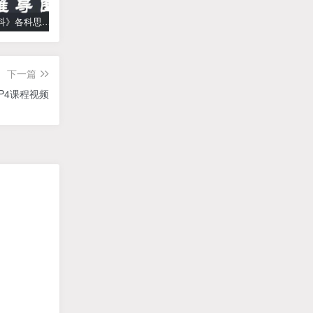
《高中学科》各科思维导图
学而思【何俞霖数学】 大班升一年级数学勤思班-暑期幼升小数学课程(资源合计13.90GB）百度网盘下载
【乐乐课堂】小学数学同步学1-6年级全套动画课程(人教版) 《乐乐课堂天天练数学》知识点讲解动画视频
下一篇
P4课程视频