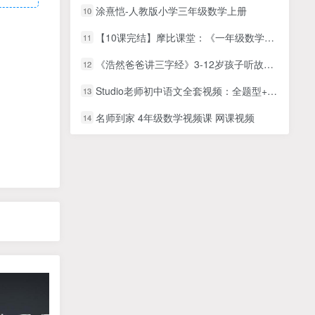
涂熹恺-人教版小学三年级数学上册
10
【10课完结】摩比课堂：《一年级数学计算思维 提高班》MP4视频课程百度网盘下载，小学数学思维训练课程视频
11
《浩然爸爸讲三字经》3-12岁孩子听故事学知识MP3音频文件学习资源百度网盘下载
12
Studio老师初中语文全套视频：全题型+作文课+方法课
13
名师到家 4年级数学视频课 网课视频
14