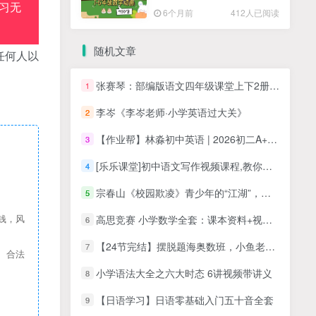
高清PDF
习无
6个月前
412人已阅读
随机文章
任何人以
张赛琴：部编版语文四年级课堂上下2册（24节全MP3音频课程），课文详解提升阅读和写作能力培养语文素养
1
李岑《李岑老师·小学英语过大关》
2
【作业帮】林淼初中英语 | 2026初二A+秋下课程录像
3
[乐乐课堂]初中语文写作视频课程,教你写出既真实又有创意的高分作文
4
宗春山《校园欺凌》青少年的“江湖”，教会孩子最有用的“江湖生存法则”
5
高思竞赛 小学数学全套：课本资料+视频+高思导引资料+视频讲解
钱，风
6
【24节完结】摆脱题海奥数班，小鱼老师《24堂魔法数学课》MP4视频课程，小学数学思维学习课程
7
、合法
小学语法大全之六大时态 6讲视频带讲义
8
【日语学习】日语零基础入门五十音全套
9