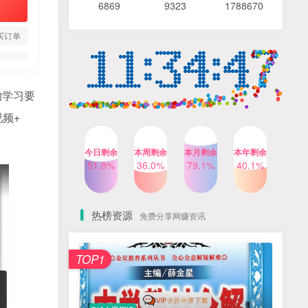
6869 9
323 1
788670
4个月前
488人已阅读
【Katie老师】初中语法全套
TOP4
买订单
知识讲解+1400题精练
3个月前
420人已阅读
清华帅爸数学思维（抖音）|
TOP5
的学习要
小学+初中课程视频合集
频+
4个月前
415人已阅读
乐乐课堂小学奥数1-6年级
TOP6
今日剩余
本周剩余
本月剩余
本年剩余
动画课程715集+配套练习册
51.8%
36.0%
79.1%
40.1%
高清PDF
6个月前
412人已阅读
热榜资源
免费分享网赚资讯
TOP1