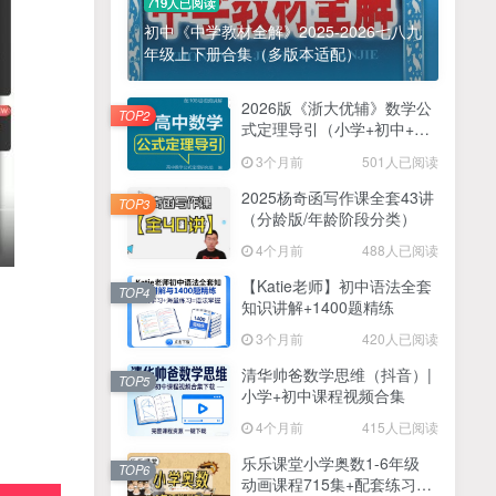
719人已阅读
初中《中学教材全解》2025-2026七八九
年级上下册合集（多版本适配）
2026版《浙大优辅》数学公
TOP2
式定理导引（小学+初中+高
中全套）PDF
3个月前
501人已阅读
2025杨奇函写作课全套43讲
TOP3
（分龄版/年龄阶段分类）
4个月前
488人已阅读
【Katie老师】初中语法全套
TOP4
知识讲解+1400题精练
3个月前
420人已阅读
清华帅爸数学思维（抖音）|
TOP5
小学+初中课程视频合集
4个月前
415人已阅读
乐乐课堂小学奥数1-6年级
TOP6
动画课程715集+配套练习册