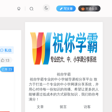
写文章
开通会员
热榜资源
免费分享网赚资讯
TOP1
私信
719人已阅读
13
初中《中学教材全解》2025-2026七八九
已售 23
年级上下册合集（多版本适配）
祝你学霸
祝你学霸专业的中小学辅导课程分享平台 致
2026版《浙大优辅》数学公
力于打造一个专业的中小学网课分享系统，并
TOP2
式定理导引（小学+初中+高
用心对待每一份知识的传播。希望让更多的人
中全套）PDF
能够通过低成本的方式获取知识，我们助你考
3个月前
501人已阅读
满分！
2025杨奇函写作课全套43讲
TOP3
文章
留言 访客
（分龄版/年龄阶段分类）