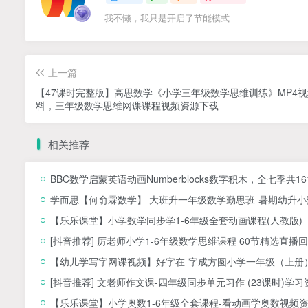
我不懒，我只是开启了节能模式
上一篇
【47课时完整版】高思数学《小学三年级数学思维训练》MP4
料，三年级数学思维网课课程视频资源下载
相关推荐
BBC数学启蒙英语动画Numberblocks数字积木，全七季共1
学而思【何俞霖数学】 大班升一年级数学勤思班-暑期幼升小数
【乐乐课堂】小学数学同步学1-6年级全套动画课程(人教版
[抖音推荐] 厉老师小学1-6年级数学思维课程 60节精选直播回
【幼儿学写字网课视频】好字在-字成方圆小学一年级（上册）
[抖音推荐] 文老师作文课-四年级同步单元习作 (23课时)学习
【乐乐课堂】小学奥数1-6年级全套课程-看动画学奥数视频