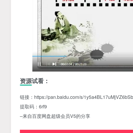
资源试看：
链接：https
://pan.baidu.com/s/1y5a4BL17uMjVZ6b
提取码：6rf9
–来自百度网盘超级会员V5的分享