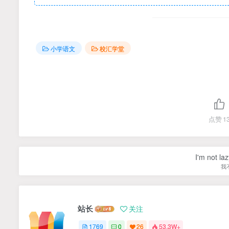
小学语文
校汇学堂
点赞
1
I'm not la
我
站长
关注
1769
0
26
53.3W+