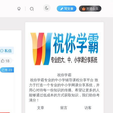
写文章
开通会员
热榜资源
免费分享网赚资讯
TOP1
私信
729人已阅读
18
初中《中学教材全解》2025-2026七八九
已售 23
年级上下册合集（多版本适配）
祝你学霸
祝你学霸专业的中小学辅导课程分享平台 致
2026版《浙大优辅》数学公
力于打造一个专业的中小学网课分享系统，并
TOP2
式定理导引（小学+初中+高
用心对待每一份知识的传播。希望让更多的人
中全套）PDF
能够通过低成本的方式获取知识，我们助你考
3个月前
502人已阅读
满分！
2025杨奇函写作课全套43讲
TOP3
文章
留言 访客
（分龄版/年龄阶段分类）