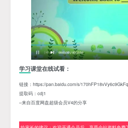
学习课堂在线试看：
链接：https://pan.baidu.com/s/170hFP18vVy6c9GkF
提取码：cdj1
–来自百度网盘超级会员V4的分享
给家长的建议：欢迎开通会员后，享受全站资料免费下