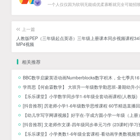
一个人仅仅因为软弱无能或优柔寡断就完全可能招
上一篇
人教版PEP（三年级起点英语）三年级上册课本同步视频课程34
MP4视频
相关推荐
BBC数学启蒙英语动画Numberblocks数字积木，全七季共1
学而思【何俞霖数学】 大班升一年级数学勤思班-暑期幼升小数
【乐乐课堂】小学数学同步学1-6年级全套动画课程(人教版
[抖音推荐] 厉老师小学1-6年级数学思维课程 60节精选直播回
【幼儿学写字网课视频】好字在-字成方圆小学一年级（上册）
[抖音推荐] 文老师作文课-四年级同步单元习作 (23课时)学习
【乐乐课堂】小学奥数1-6年级全套课程-看动画学奥数视频