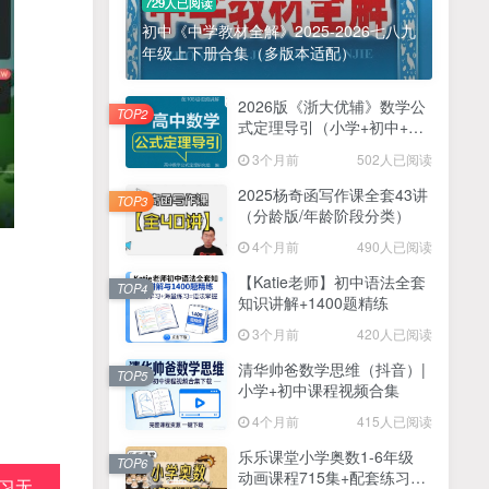
729人已阅读
初中《中学教材全解》2025-2026七八九
年级上下册合集（多版本适配）
2026版《浙大优辅》数学公
TOP2
式定理导引（小学+初中+高
中全套）PDF
3个月前
502人已阅读
2025杨奇函写作课全套43讲
TOP3
（分龄版/年龄阶段分类）
4个月前
490人已阅读
【Katie老师】初中语法全套
TOP4
知识讲解+1400题精练
3个月前
420人已阅读
清华帅爸数学思维（抖音）|
TOP5
小学+初中课程视频合集
4个月前
415人已阅读
乐乐课堂小学奥数1-6年级
TOP6
动画课程715集+配套练习册
习无