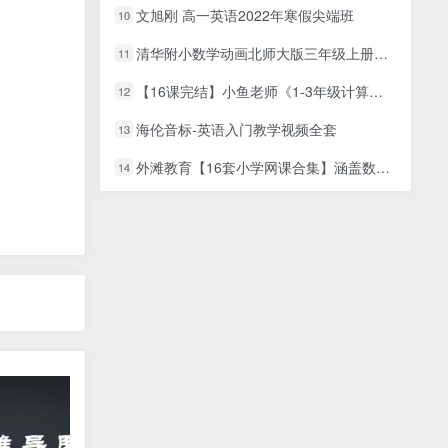
文旭刚 高一英语2022年寒假尖端班
10
清华附小数学动画北师大版三年级上册（44集MP4动画视频完整版）
11
【16课完结】小鱼老师《1-3年级计算专题课》MP4视频课程+课件讲义文档百度网盘下载，小学数学计算口算课程
12
海伦音标-英语入门教学视频全套
13
外滩教育【16套小学网课合集】涵盖数学 语文 奥数 历史 写作 编程
14