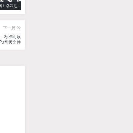
《高中学科》各科思维导图
学而思【何俞霖数学】 大班升一年级数学勤思班-暑期幼升小数学课程(资源合计13.90GB）百度网盘下载
【乐乐课堂】小学数学同步学1-6年级全套动画课程(人教版) 《乐乐课堂天天练数学》知识点讲解动画视频
下一篇
语，标准朗读
P3音频文件