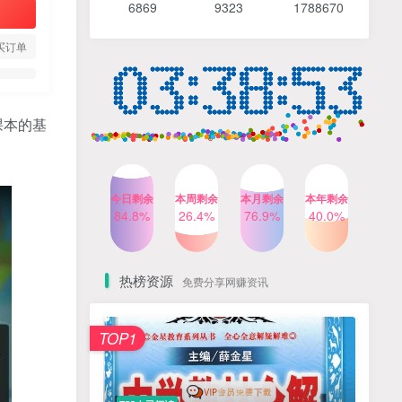
6869 9
323 1
788670
4个月前
490人已阅读
【Katie老师】初中语法全套
TOP4
买订单
知识讲解+1400题精练
3个月前
420人已阅读
清华帅爸数学思维（抖音）|
TOP5
课本的基
小学+初中课程视频合集
4个月前
415人已阅读
乐乐课堂小学奥数1-6年级
TOP6
今日剩余
本周剩余
本月剩余
本年剩余
动画课程715集+配套练习册
84.8%
26.4%
76.9%
40.0%
高清PDF
6个月前
412人已阅读
热榜资源
免费分享网赚资讯
TOP1