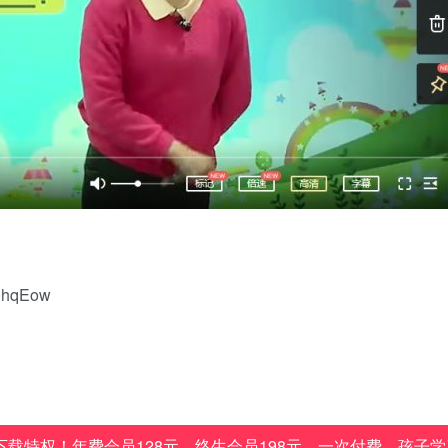
qhqEow
载特权！年费会员128元，终生会员198元，一次付费，孩子学