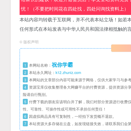
忧！（不要把时间花在四处找，四处问询找资料上）
本站内容均转载于互联网，并不代表本站立场！如若本
任何形式在本站发表与中华人民共和国法律相抵触的
©
版权声明
祝你学霸
1
本网站名称：
2
本站永久网址：
k12.zhuniz.com
3
本网站的文章部分内容可能来源于网络，仅供大家学习与参考
4
资源宝库仅收集整理各大网赚平台的付费资源，提供资源分享
险请自行甄别。
5
付费下载的朋友应该明白并了解，我们对部分资源进行收费仅
性、可靠性、可操作性或可用性不承担任何责任！
6
因虚拟商品具有可复制性，一经拍下发货概不退款。
7
本站资源大多存储在云盘，如发现链接失效，请联系我们会