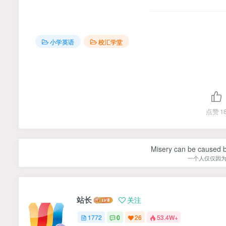
小学英语
校汇学堂
点赞
1
Misery can be caused b
一个人仅仅因
站长
关注
1772
0
26
53.4W+