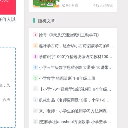
高清PDF
6个月前
412人已阅读
任何人以
随机文章
徐哥《0天从沉迷游戏到主动学习》
1
趣味学古诗，适合幼小古诗启蒙学习的60首趣味古诗JPG图片学习资源百度网盘下载
2
学前识字1000字(精选统编语文教材1000字,主题式串联识字,图形结合,英文与汉字同步学习)
3
小学三年级数学思维创新大通关 10讲带讲义
4
小学数学 错题诊断 1-6年级上册
5
钱，风
【小学1-6年级数学知识视频】6个年级上下册284期MP4视频百度网盘下载，小学数学网课视频
6
凯叔出品《名师应用题12招，小学1-2年级应用题专题学习》MP4视频课，百度网盘下载，1，2年级应用题辅导学习课程
、合法
7
来川老师：小学生的通用学习方法网课视频
8
[芝麻学社]ahashool方圆数学-小学数学同步动漫课程
9