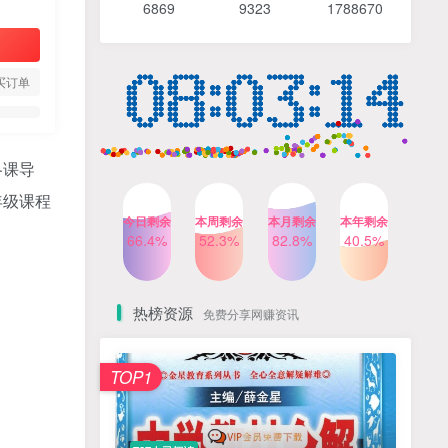
6869 9
323 1
788670
4个月前
485人已阅读
【Katie老师】初中语法全套
TOP4
知识讲解+1400题精练
买订单
3个月前
420人已阅读
清华帅爸数学思维（抖音）|
TOP5
小学+初中课程视频合集
各课导
4个月前
415人已阅读
年级课程
乐乐课堂小学奥数1-6年级
TOP6
今日剩余
本周剩余
本月剩余
本年剩余
动画课程715集+配套练习册
66.4%
52.3%
82.8%
40.5%
高清PDF
6个月前
412人已阅读
热榜资源
免费分享网赚资讯
TOP1