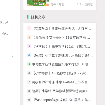
高清PDF
6个月前
412人已阅读
随机文章
钱，风
【诸葛学堂】故事张郎天天见，古诗与阅读天天练（1-3年级及学前）(资源合计14.38GB）百度网盘下载
1
、合法
《看动画 学英语单词》88集英语动画 孩子的词汇量暴涨1000+
2
【秋季数学】高中数学985班（何晓旭）名师讲座
3
【完结】小学数学趣味课：乐高数学课15课全，（小学趣味数学教学课视频）
4
中考数学压轴题破解策略30专题PDF电子版文档
5
【小学寒假】4年级数学创新班（7讲）王睿
6
网校名师计算课 小学1~4年级三节课全算对
7
短期班小学组 数学数独新星训练营第1-4阶
8
《Wishenpoof美梦成真》全2季共33集，英语高清动画片带英文字幕，百度网盘下载！
9