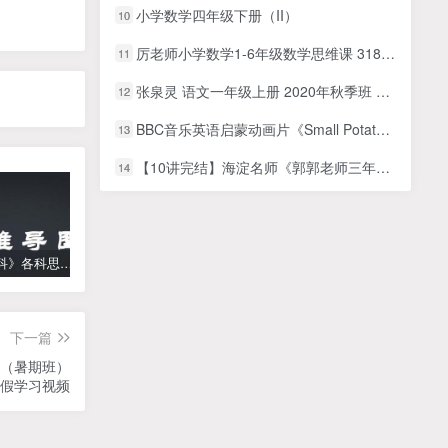
小学数学四年级下册（II）
10
厉老师小学数学1-6年级数学思维课 318讲带讲义练习题
11
张泉灵 语文一年级上册 2020年秋季班 百度网盘下载
12
BBC音乐英语启蒙动画片《Small Potatoes爱唱歌的小土豆》全26集，1080P高清视频带英文字幕，
13
【10讲完结】海淀名师《郭郭老师三年级阅读理解》十周特训班网课MP4视频课程+PDF文档
14
《高中学科》各科思维导图
学而思【何俞霖数学】 大班升一年级数学勤思班-暑期幼升小数学课程(资源合计13.90GB）百度网盘下载
【乐乐课堂】小学数学同步学1-6年级全套动画课程(人教版) 《乐乐课堂天天练数学》知识点讲解动画视频
下一篇
班（暑期班）
暑假学习视频