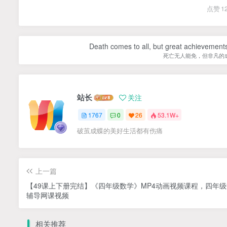
点赞
1
Death comes to all, but great achievements
死亡无人能免，但非凡的
站长
关注
1767
0
26
53.1W+
破茧成蝶的美好生活都有伤痛
上一篇
【49课上下册完结】《四年级数学》MP4动画视频课程，四年
辅导网课视频
相关推荐