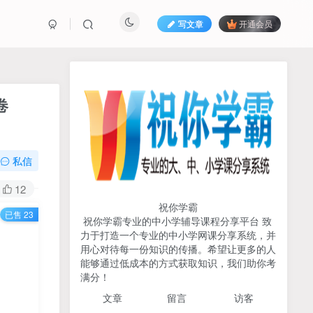
写文章
开通会员
热榜资源
免费分享网赚资讯
卷
TOP1
私信
707人已阅读
初中《中学教材全解》2025-2026七八九
12
年级上下册合集（多版本适配）
祝你学霸
已售 23
祝你学霸专业的中小学辅导课程分享平台 致
2026版《浙大优辅》数学公
力于打造一个专业的中小学网课分享系统，并
TOP2
式定理导引（小学+初中+高
用心对待每一份知识的传播。希望让更多的人
中全套）PDF
能够通过低成本的方式获取知识，我们助你考
3个月前
497人已阅读
满分！
2025杨奇函写作课全套43讲
TOP3
文章
留言 访客
（分龄版/年龄阶段分类）