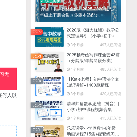
707人已阅读
初中《中学教材全解》2025-2026七八九
年级上下册合集（多版本适配）
2026版《浙大优辅》数学公
TOP2
式定理导引（小学+初中+高
中全套）PDF
3个月前
497人已阅读
2025杨奇函写作课全套43讲
TOP3
（分龄版/年龄阶段分类）
4个月前
485人已阅读
习无
【Katie老师】初中语法全套
TOP4
知识讲解+1400题精练
3个月前
420人已阅读
任何人以
清华帅爸数学思维（抖音）|
TOP5
小学+初中课程视频合集
4个月前
415人已阅读
乐乐课堂小学奥数1-6年级
TOP6
动画课程715集+配套练习册