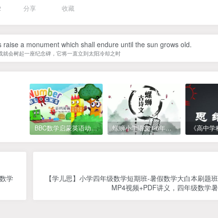
2
分享
收藏
 raise a monument which shall endure until the sun grows old.
成就会树起一座纪念碑，它将一直立到太阳冷却之时
BBC数学启蒙英语动画Numberblocks数字积木，全七季共161集，1080P高清视频带英文字幕
螺蛳小学语文1-6年级《小学古诗文》课程视频
级数学
【学儿思】小学四年级数学短期班-暑假数学大白本刷题
MP4视频+PDF讲义，四年级数学