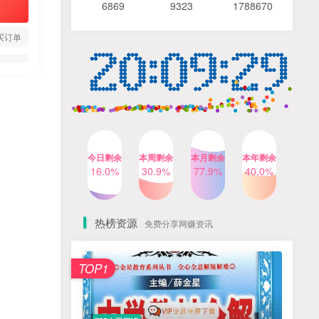
6869 9
323 1
788670
4个月前
489人已阅读
【Katie老师】初中语法全套
TOP4
买订单
知识讲解+1400题精练
3个月前
420人已阅读
清华帅爸数学思维（抖音）|
TOP5
小学+初中课程视频合集
4个月前
415人已阅读
乐乐课堂小学奥数1-6年级
TOP6
今日剩余
本周剩余
本月剩余
本年剩余
动画课程715集+配套练习册
16.0%
30.9%
77.9%
40.0%
高清PDF
6个月前
412人已阅读
热榜资源
免费分享网赚资讯
TOP1