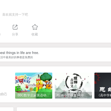
喜欢就支持一下吧
8
分享
收藏
st things in life are free.
生活中最美好的事都是免费的
的自己
BBC数学启蒙英语动画Numberblocks数字积木，全七季共161集，1080P高清视频带英文字幕
螺蛳小学语文1-6年级《小学古诗文》课程视频