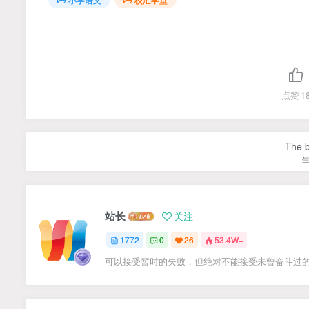
点赞
1
The be
站长
关注
1772
0
26
53.4W+
可以接受暂时的失败，但绝对不能接受未曾奋斗过