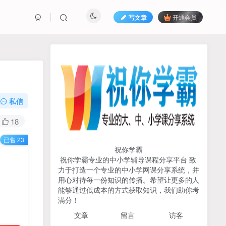
写文章
开通会员
热榜资源
免费分享网赚资讯
TOP1
私信
725人已阅读
18
初中《中学教材全解》2025-2026七八九
已售 23
年级上下册合集（多版本适配）
祝你学霸
祝你学霸专业的中小学辅导课程分享平台 致
2026版《浙大优辅》数学公
力于打造一个专业的中小学网课分享系统，并
TOP2
式定理导引（小学+初中+高
用心对待每一份知识的传播。希望让更多的人
中全套）PDF
能够通过低成本的方式获取知识，我们助你考
3个月前
502人已阅读
满分！
2025杨奇函写作课全套43讲
TOP3
文章
留言 访客
（分龄版/年龄阶段分类）