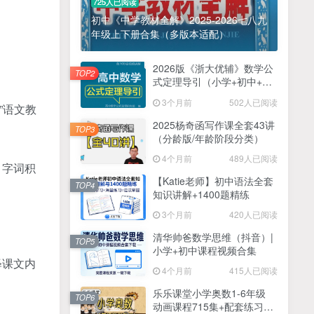
725人已阅读
初中《中学教材全解》2025-2026七八九
年级上下册合集（多版本适配）
2026版《浙大优辅》数学公
TOP2
式定理导引（小学+初中+高
中全套）PDF
3个月前
502人已阅读
”语文教
2025杨奇函写作课全套43讲
TOP3
（分龄版/年龄阶段分类）
4个月前
489人已阅读
、字词积
【Katie老师】初中语法全套
TOP4
知识讲解+1400题精练
3个月前
420人已阅读
清华帅爸数学思维（抖音）|
TOP5
小学+初中课程视频合集
释课文内
4个月前
415人已阅读
乐乐课堂小学奥数1-6年级
TOP6
动画课程715集+配套练习册