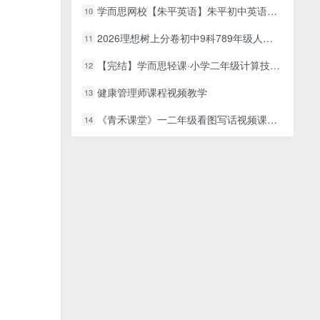
学而思网校【朱平英语】朱平初中英语中考 高分英语作文秘籍(资源合计543.46MB）
10
2026理想树上分卷初中9科789年级人教全套PDF下载
11
【完结】学而思轻课·小学二年级计算技巧一课通MP4视频课+PDF讲义
12
健康管理师课程视频教学
13
《青禾课堂》一二年级看图写话视频课程+复习文档全套资源百度网盘下载
14