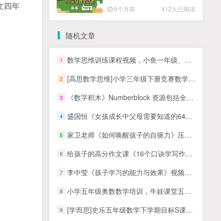
高清PDF
文四年
6个月前
412人已阅读
随机文章
数学思维训练课程视频，小鱼一年级、二年级、三年级数学进阶课 -MP4课程+对应练习题
1
[高思数学思维]小学三年级下册竞赛数学同步课程20节完整版
2
《数字积木》Numberblock 资源包括全5季视频+拓展资源
3
盛国恒《女孩成长中父母需要知道的64个问题》
4
家卫老师《如何唤醒孩子的自驱力》压力/动力/惯性/唤醒系统
5
给孩子的高分作文课《16个口诀学写作》开头结尾模式总结写作技巧
6
李中莹《孩子学习的能力与效果》视频讲座
7
小学五年级奥数数学培训，牛娃课堂五年级数学教学课程视频课【完结】（五年级数学思维培养课程）
8
[学而思]史乐五年级数学下学期目标S课外辅导视频课程(寒春 含讲义)
9