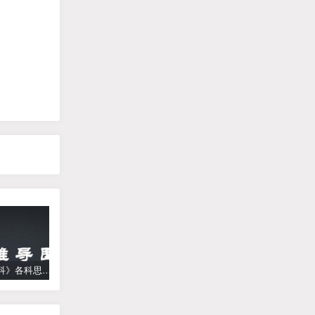
《高中学科》各科思维导图
学而思【何俞霖数学】 大班升一年级数学勤思班-暑期幼升小数学课程(资源合计13.90GB）百度网盘下载
【乐乐课堂】小学数学同步学1-6年级全套动画课程(人教版) 《乐乐课堂天天练数学》知识点讲解动画视频