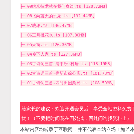
├─ 09纳米技术就在我们身边.ts [120.72MB]
├─ 08飞向蓝天的恐龙.ts [132.44MB]
├─ 07琥珀.ts [146.47MB]
├─ 06三月桃花水.ts [107.80MB]
├─ 05天窗.ts [126.36MB]
├─ 04乡下人家.ts [127.36MB]
├─ 03古诗词三首-清平乐·村居.ts [118.19MB]
├─ 02古诗词三首-宿新市徐公店.ts [101.78MB]
├─ 01古诗词三首-四时田园杂兴.ts [108.59MB]
给家长的建议：欢迎开通会员后，享受全站资料免费下
忧！（不要把时间花在四处找，四处问询找资料上）
本站内容均转载于互联网，并不代表本站立场！如若本