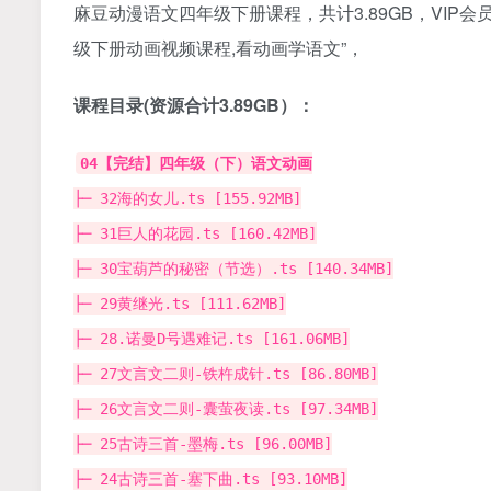
麻豆动漫
语文四年级下册课程，共计3.89GB，VIP
级下册动画视频课程,看动画学语文”，
课程目录(资源合计3.89GB）：
04【完结】四年级（下）语文动画
├─ 32海的女儿.ts [155.92MB]
├─ 31巨人的花园.ts [160.42MB]
├─ 30宝葫芦的秘密（节选）.ts [140.34MB]
├─ 29黄继光.ts [111.62MB]
├─ 28.诺曼D号遇难记.ts [161.06MB]
├─ 27文言文二则-铁杵成针.ts [86.80MB]
├─ 26文言文二则-囊萤夜读.ts [97.34MB]
├─ 25古诗三首-墨梅.ts [96.00MB]
├─ 24古诗三首-塞下曲.ts [93.10MB]