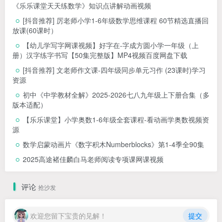
《乐乐课堂天天练数学》知识点讲解动画视频
[抖音推荐] 厉老师小学1-6年级数学思维课程 60节精选直播回
放课(60课时）
【幼儿学写字网课视频】好字在-字成方圆小学一年级（上
册）汉字练字书写【50集完整版】MP4视频百度网盘下载
[抖音推荐] 文老师作文课-四年级同步单元习作 (23课时)学习
资源
初中《中学教材全解》2025-2026七八九年级上下册合集（多
版本适配）
【乐乐课堂】小学奥数1-6年级全套课程-看动画学奥数视频资
源
数学启蒙动画片《数字积木Numberblocks》第1-4季全90集
2025高途褚佳麟白马老师阅读专项课网课视频
评论
抢沙发
欢迎您留下宝贵的见解！
提交