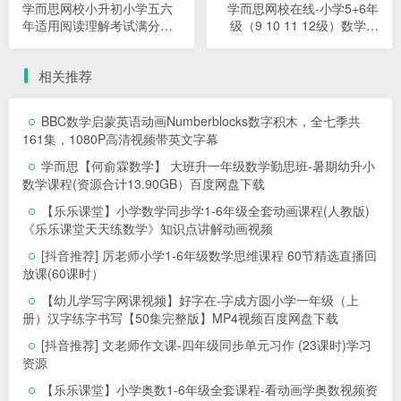
学而思网校小升初小学五六
学而思网校在线-小学5+6年
年适用阅读理解考试满分突
级（9 10 11 12级）数学思
破班MP4视频课程
维培养网课MP4视频PDF教
材
相关推荐
BBC数学启蒙英语动画Numberblocks数字积木，全七季共
161集，1080P高清视频带英文字幕
学而思【何俞霖数学】 大班升一年级数学勤思班-暑期幼升小
数学课程(资源合计13.90GB）百度网盘下载
【乐乐课堂】小学数学同步学1-6年级全套动画课程(人教版)
《乐乐课堂天天练数学》知识点讲解动画视频
[抖音推荐] 厉老师小学1-6年级数学思维课程 60节精选直播回
放课(60课时）
【幼儿学写字网课视频】好字在-字成方圆小学一年级（上
册）汉字练字书写【50集完整版】MP4视频百度网盘下载
[抖音推荐] 文老师作文课-四年级同步单元习作 (23课时)学习
资源
【乐乐课堂】小学奥数1-6年级全套课程-看动画学奥数视频资