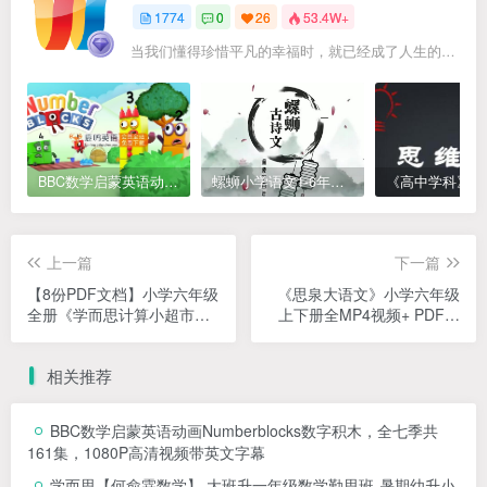
1774
0
26
53.4W+
当我们懂得珍惜平凡的幸福时，就已经成了人生的赢家
BBC数学启蒙英语动画Numberblocks数字积木，全七季共161集，1080P高清视频带英文字幕
螺蛳小学语文1-6年级《小学古诗文》课程视频
上一篇
下一篇
【8份PDF文档】小学六年级
《思泉大语文》小学六年级
全册《学而思计算小超市》
上下册全MP4视频+ PDF讲
电子版资料，小学六年级计
义课程，（可在线试看）
算口算题练习资料
相关推荐
BBC数学启蒙英语动画Numberblocks数字积木，全七季共
161集，1080P高清视频带英文字幕
学而思【何俞霖数学】 大班升一年级数学勤思班-暑期幼升小