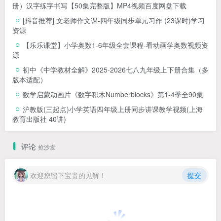
册）汉字练字书写【50集完整版】MP4视频百度网盘下载
[抖音推荐] 文老师作文课-四年级同步单元习作 (23课时)学习
资源
【乐乐课堂】小学奥数1-6年级全套课程-看动画学奥数视频资
源
初中《中学教材全解》2025-2026七八九年级上下册合集（多
版本适配）
数学启蒙动画片《数字积木Numberblocks》第1-4季全90集
沪教版(三起点)小学英语四年级上册同步讲课教学视频(上海
教育出版社 40讲)
评论
抢沙发
欢迎您留下宝贵的见解！
提交