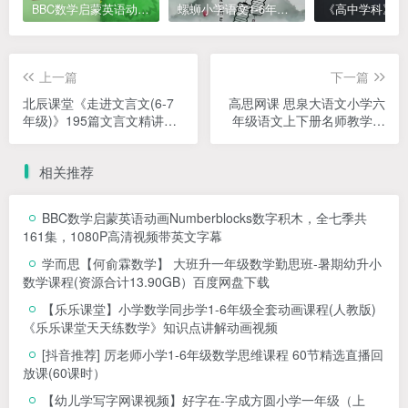
BBC数学启蒙英语动画Numberblocks数字积木，全七季共161集，1080P高清视频带英文字幕
螺蛳小学语文1-6年级《小学古诗文》课程视频
上一篇
下一篇
北辰课堂《走进文言文(6-7
高思网课 思泉大语文小学六
年级)》195篇文言文精讲视
年级语文上下册名师教学视
频课程资源合计
频合集
相关推荐
BBC数学启蒙英语动画Numberblocks数字积木，全七季共
161集，1080P高清视频带英文字幕
学而思【何俞霖数学】 大班升一年级数学勤思班-暑期幼升小
数学课程(资源合计13.90GB）百度网盘下载
【乐乐课堂】小学数学同步学1-6年级全套动画课程(人教版)
《乐乐课堂天天练数学》知识点讲解动画视频
[抖音推荐] 厉老师小学1-6年级数学思维课程 60节精选直播回
放课(60课时）
【幼儿学写字网课视频】好字在-字成方圆小学一年级（上