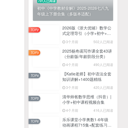
731人已阅读
初中《中学教材全解》2025-2026七八九
年级上下册合集（多版本适配）
2026版《浙大优辅》数学公
TOP2
式定理导引（小学+初中+高
中全套）PDF
3个月前
502人已阅读
2025杨奇函写作课全套43讲
TOP3
（分龄版/年龄阶段分类）
4个月前
490人已阅读
【Katie老师】初中语法全套
TOP4
知识讲解+1400题精练
3个月前
420人已阅读
清华帅爸数学思维（抖音）|
TOP5
小学+初中课程视频合集
4个月前
416人已阅读
乐乐课堂小学奥数1-6年级
TOP6
动画课程715集+配套练习册