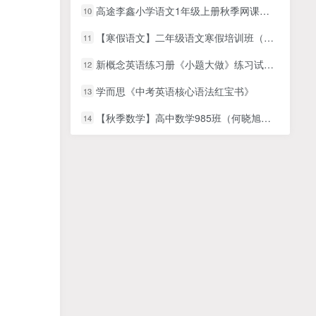
高途李鑫小学语文1年级上册秋季网课视频
10
【寒假语文】二年级语文寒假培训班（勤思在线-徐铭颖）
11
新概念英语练习册《小题大做》练习试题卷 全四册 PDF打印版~国内外历年考试真题汇编而成！
12
学而思《中考英语核心语法红宝书》
13
【秋季数学】高中数学985班（何晓旭）名师讲座
14