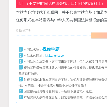
忧！（不要把时间花在四处找，四处问询找资料上）
本站内容均转载于互联网，并不代表本站立场！如若本
任何形式在本站发表与中华人民共和国法律相抵触的
©
版权声明
祝你学霸
1
本网站名称：
2
本站永久网址：
k12.zhuniz.com
3
本网站的文章部分内容可能来源于网络，仅供大家学习与参考
4
资源宝库仅收集整理各大网赚平台的付费资源，提供资源分享
险请自行甄别。
5
付费下载的朋友应该明白并了解，我们对部分资源进行收费仅
性、可靠性、可操作性或可用性不承担任何责任！
6
因虚拟商品具有可复制性，一经拍下发货概不退款。
7
本站资源大多存储在云盘，如发现链接失效，请联系我们会