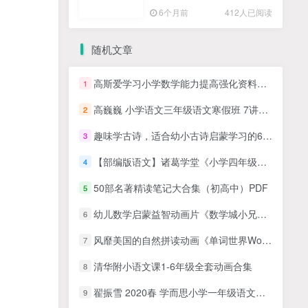
高清PDF
6个月前
412人已阅读
随机文章
高斯爱学习小学数学能力提高强化资料（人教版）共15.22G，包含PDF文件
1
高巍巍 小学语文三年级语文寒假班 7讲完结
2
趣味学古诗，适合幼小古诗启蒙学习的60首趣味古诗JPG图片学习资源百度网盘下载
3
【部编版语文】诸葛学堂《小学四年级课程同步讲解视频+基础扩展课》MP4视频+试卷PDF
4
50部名著精读笔记大合集（初高中）PDF
5
幼儿数学启蒙益智动画片《数学城小兄妹Team Umizoomi》中文版第1-4季共80集
6
风靡美国的自然拼读动画《单词世界Word World》1-3季动画视频
7
清华附小语文课1-6年级全套动画合集
8
翟振雪 2020春 学而思小学一年级语文春季班 16讲MP4视频课程+PDF讲义，百度网盘下载
9