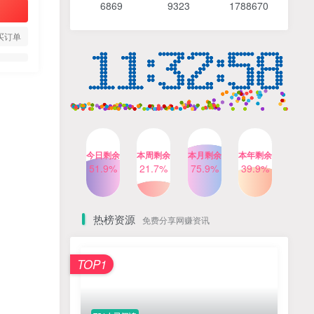
6869 9
323 1
788670
4个月前
490人已阅读
【Katie老师】初中语法全套
TOP4
买订单
知识讲解+1400题精练
3个月前
420人已阅读
清华帅爸数学思维（抖音）|
TOP5
小学+初中课程视频合集
4个月前
416人已阅读
乐乐课堂小学奥数1-6年级
TOP6
今日剩余
本周剩余
本月剩余
本年剩余
动画课程715集+配套练习册
51.9%
21.7%
75.9%
39.9%
高清PDF
6个月前
412人已阅读
热榜资源
免费分享网赚资讯
TOP1