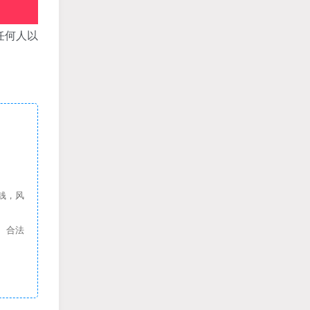
任何人以
钱，风
、合法