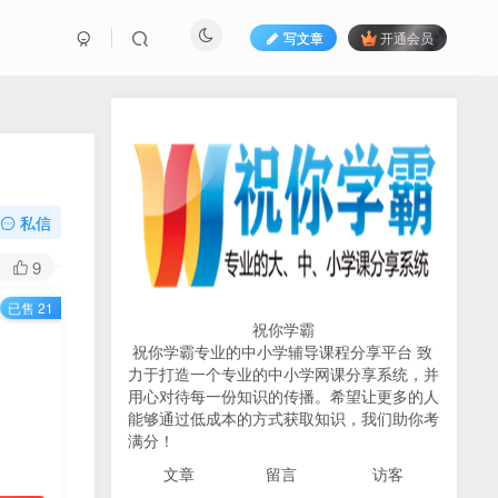
写文章
开通会员
热榜资源
免费分享网赚资讯
TOP1
私信
731人已阅读
9
初中《中学教材全解》2025-2026七八九
已售 21
年级上下册合集（多版本适配）
祝你学霸
祝你学霸专业的中小学辅导课程分享平台 致
2026版《浙大优辅》数学公
力于打造一个专业的中小学网课分享系统，并
TOP2
式定理导引（小学+初中+高
用心对待每一份知识的传播。希望让更多的人
中全套）PDF
能够通过低成本的方式获取知识，我们助你考
3个月前
502人已阅读
满分！
2025杨奇函写作课全套43讲
TOP3
文章
留言 访客
（分龄版/年龄阶段分类）