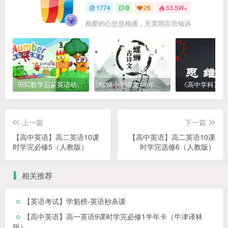
1774
0
26
53.5W+
相爱的心息息相通，无需用言语倾诉
BBC数学启蒙英语动画Numberblocks数字积木，全七季共161集，1080P高清视频带英文字幕
螺蛳小学语文1-6年级《小学古诗文》课程视频
上一篇
下一篇
【高中英语】高二英语10课
【高中英语】高二英语10课
时学完必修5（人教版）
时学完选修6（人教版）
相关推荐
【英语考试】学魁榜-英语秒杀课
【高中英语】高一英语9课时学完必修1半年卡（牛津译林
版）