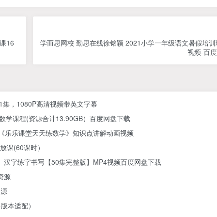
课16
学而思网校 勤思在线徐铭颖 2021小学一年级语文暑假培训班
视频-百
61集，1080P高清视频带英文字幕
学课程(资源合计13.90GB）百度网盘下载
) 《乐乐课堂天天练数学》知识点讲解动画视频
放课(60课时）
汉字练字书写【50集完整版】MP4视频百度网盘下载
资源
资源
多版本适配）