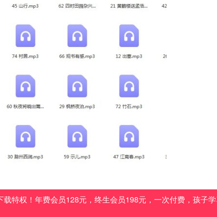
载特权！年费会员128元，终生会员198元，一次付费，孩子学