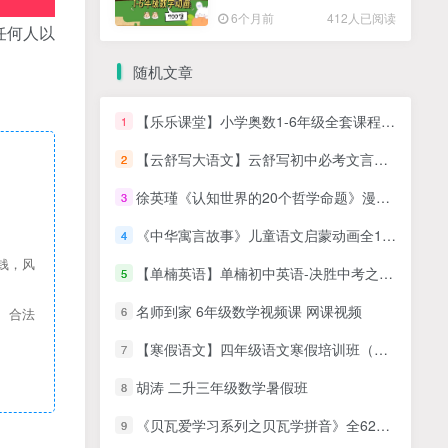
高清PDF
6个月前
412人已阅读
任何人以
随机文章
【乐乐课堂】小学奥数1-6年级全套课程-看动画学奥数视频资源
1
【云舒写大语文】云舒写初中必考文言文40讲视频课程
2
徐英瑾《认知世界的20个哲学命题》漫游2000多年哲学发展历程
3
《中华寓言故事》儿童语文启蒙动画全100集
4
钱，风
【单楠英语】单楠初中英语-决胜中考之必备单词记忆法(资源合计426.08MB）
5
名师到家 6年级数学视频课 网课视频
6
、合法
【寒假语文】四年级语文寒假培训班（勤思在线-陈照）
7
胡涛 二升三年级数学暑假班
8
《贝瓦爱学习系列之贝瓦学拼音》全62集动画视频课程 百度网盘下载
9