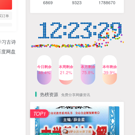
6869 9
323 1
788670
4个月前
491人已阅读
【Katie老师】初中语法全套
TOP4
买订单
知识讲解+1400题精练
3个月前
420人已阅读
清华帅爸数学思维（抖音）|
TOP5
学习古诗
小学+初中课程视频合集
百度网盘
4个月前
416人已阅读
乐乐课堂小学奥数1-6年级
TOP6
今日剩余
本周剩余
本月剩余
本年剩余
动画课程715集+配套练习册
48.4%
21.2%
75.8%
39.9%
高清PDF
6个月前
412人已阅读
热榜资源
免费分享网赚资讯
TOP1