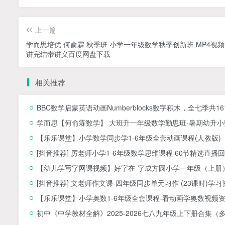
上一篇
学而思培优 何俞霖 秋季班 小学一年级数学秋季创新班 MP4视频
讲完结带讲义百度网盘下载
相关推荐
BBC数学启蒙英语动画Numberblocks数字积木，全七季共1
学而思【何俞霖数学】 大班升一年级数学勤思班-暑期幼升小数
【乐乐课堂】小学数学同步学1-6年级全套动画课程(人教版
[抖音推荐] 厉老师小学1-6年级数学思维课程 60节精选直播回
【幼儿学写字网课视频】好字在-字成方圆小学一年级（上册）
[抖音推荐] 文老师作文课-四年级同步单元习作 (23课时)学习
【乐乐课堂】小学奥数1-6年级全套课程-看动画学奥数视频
初中《中学教材全解》2025-2026七八九年级上下册合集（