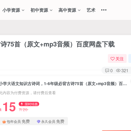
小学资源
初中资源
高中资源
艺术
诗75首（原文+mp3音频）百度网盘下载
关注
0
321
小学大语文知识古诗词，1-6年级必背古诗75首（原文+mp3音频）百度网盘下载
此内容为付费资源，请付费后查看
15
限时特惠
20
R
R
免费
免费
包年会员
永久会员