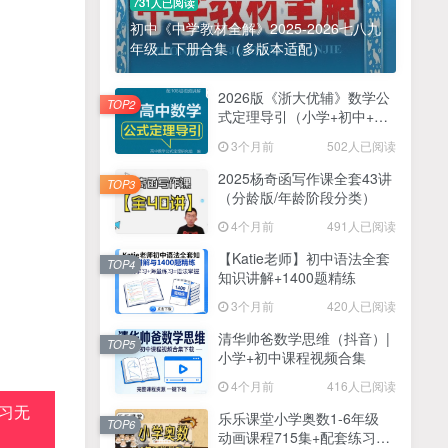
731人已阅读
初中《中学教材全解》2025-2026七八九
年级上下册合集（多版本适配）
2026版《浙大优辅》数学公
TOP2
式定理导引（小学+初中+高
中全套）PDF
3个月前
502人已阅读
2025杨奇函写作课全套43讲
TOP3
（分龄版/年龄阶段分类）
4个月前
491人已阅读
【Katie老师】初中语法全套
TOP4
知识讲解+1400题精练
3个月前
420人已阅读
清华帅爸数学思维（抖音）|
TOP5
小学+初中课程视频合集
4个月前
416人已阅读
习无
乐乐课堂小学奥数1-6年级
TOP6
动画课程715集+配套练习册