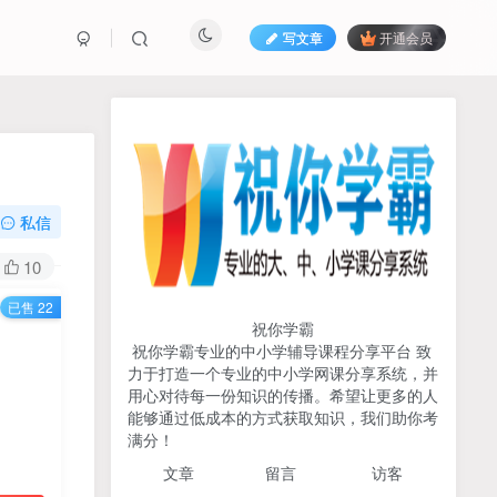
写文章
开通会员
热榜资源
免费分享网赚资讯
TOP1
私信
731人已阅读
10
初中《中学教材全解》2025-2026七八九
已售 22
年级上下册合集（多版本适配）
祝你学霸
祝你学霸专业的中小学辅导课程分享平台 致
2026版《浙大优辅》数学公
力于打造一个专业的中小学网课分享系统，并
TOP2
式定理导引（小学+初中+高
用心对待每一份知识的传播。希望让更多的人
中全套）PDF
能够通过低成本的方式获取知识，我们助你考
3个月前
502人已阅读
满分！
2025杨奇函写作课全套43讲
TOP3
文章
留言 访客
（分龄版/年龄阶段分类）