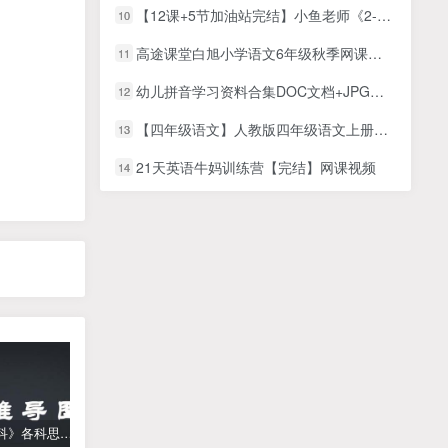
【12课+5节加油站完结】小鱼老师《2-4年级数学几何专题》MP4视频课程+讲义资料文档，小学数学几何网课课程
10
高途课堂白旭小学语文6年级秋季网课视频
11
幼儿拼音学习资料合集DOC文档+JPG图片可打印
12
【四年级语文】人教版四年级语文上册同步名师讲座
13
21天英语牛妈训练营【完结】网课视频
14
《高中学科》各科思维导图
学而思【何俞霖数学】 大班升一年级数学勤思班-暑期幼升小数学课程(资源合计13.90GB）百度网盘下载
【乐乐课堂】小学数学同步学1-6年级全套动画课程(人教版) 《乐乐课堂天天练数学》知识点讲解动画视频