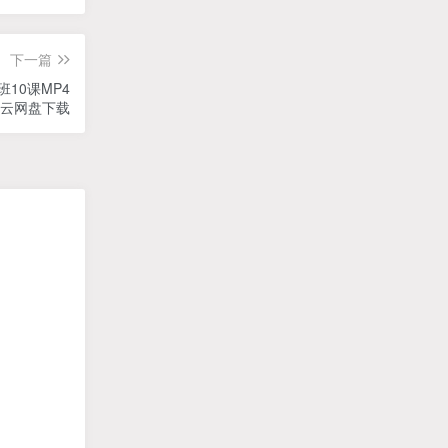
下一篇
10课MP4
度云网盘下载