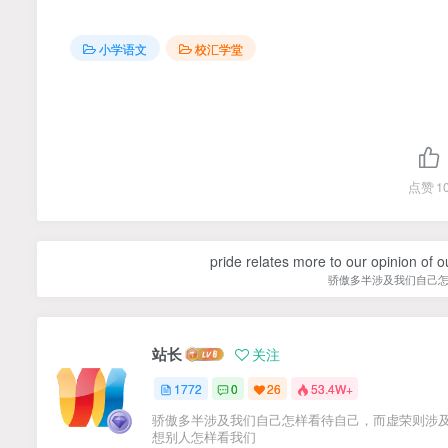
小学语文
校汇学堂
点赞
1
pride relates more to our opinion of o
骄傲多半涉及我们自己
站长
关注
1772
0
26
53.4W+
骄傲多半涉及我们自己怎样看待自己，而虚荣则涉
想别人怎样看我们