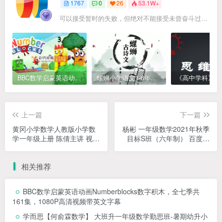
1767
0
26
53.1W+
可以接受暂时的失败，但绝对不能接受未曾奋斗过的自己
BBC数学启蒙英语动画Numberblocks数字积木，全七季共161集，1080P高清视频带英文字幕
螺蛳小学语文1-6年级《小学古诗文》课程视频
上一篇
下一篇
黄冈小学数学人教版小学数
杨彬 一年级数学2021年秋季
学一年级上册 陈倩主讲 视频
目标S班（六年制） 百度网
教程 教学视频 百度网盘下载
盘下载
相关推荐
BBC数学启蒙英语动画Numberblocks数字积木，全七季共
161集，1080P高清视频带英文字幕
学而思【何俞霖数学】 大班升一年级数学勤思班-暑期幼升小