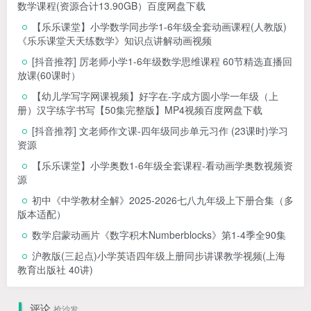
数学课程(资源合计13.90GB）百度网盘下载
【乐乐课堂】小学数学同步学1-6年级全套动画课程(人教版)
《乐乐课堂天天练数学》知识点讲解动画视频
[抖音推荐] 厉老师小学1-6年级数学思维课程 60节精选直播回
放课(60课时）
【幼儿学写字网课视频】好字在-字成方圆小学一年级（上
册）汉字练字书写【50集完整版】MP4视频百度网盘下载
[抖音推荐] 文老师作文课-四年级同步单元习作 (23课时)学习
资源
【乐乐课堂】小学奥数1-6年级全套课程-看动画学奥数视频资
源
初中《中学教材全解》2025-2026七八九年级上下册合集（多
版本适配）
数学启蒙动画片《数字积木Numberblocks》第1-4季全90集
沪教版(三起点)小学英语四年级上册同步讲课教学视频(上海
教育出版社 40讲)
评论
抢沙发