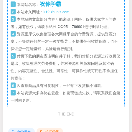
祝你学霸
1
本网站名称：
2
本站永久网址：
k12.zhuniz.com
3
本网站的文章部分内容可能来源于网络，仅供大家学习与参
考，如有侵权，请联系站长 QQ
2511786901
进行删除处理。
4
资源宝库仅收集整理各大网赚平台的付费资源，提供资源分
享，不提供任何的一对一教学指导，不提供任何收益保障，也不
保证您一定能赚钱，风险请自行甄别。
5
付费下载的朋友应该明白并了解，我们对部分资源进行收费仅
是出于收集整理的劳务费用，并对资源相关版权问题及其准确
性、内容完整性、合法性、可靠性、可操作性或可用性不承担任
何责任！
6
因虚拟商品具有可复制性，一经拍下发货概不退款。
7
本站资源大多存储在云盘，如发现链接失效，请联系我们会第
一时间更新。
THE END
小学语文
校汇学堂