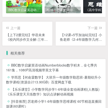
BBC数学启蒙英语动画Numberblocks数字积木，全七季共161集，1080P高清视频带英文字幕
螺蛳小学语文1-6年级《小学古诗文》课程视频
上一篇
下一篇
【上下2册完结】华语未来
【12课+5节加油站完结】小
《校内同步作文全解-三年
鱼老师《2-4年级数学几何专
级》MP4视频课，小学三年
题》MP4视频课程+讲义资料
级作文写作辅导课程视频
文档，小学数学几何网课课
相关推荐
程
BBC数学启蒙英语动画Numberblocks数字积木，全七季共
161集，1080P高清视频带英文字幕
学而思【何俞霖数学】 大班升一年级数学勤思班-暑期幼升小
数学课程(资源合计13.90GB）百度网盘下载
【乐乐课堂】小学数学同步学1-6年级全套动画课程(人教版)
《乐乐课堂天天练数学》知识点讲解动画视频
[抖音推荐] 厉老师小学1-6年级数学思维课程 60节精选直播回
放课(60课时）