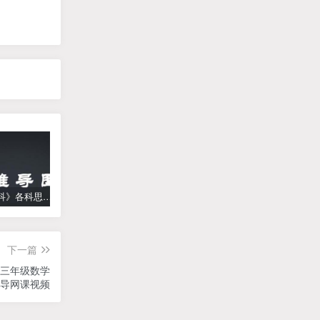
《高中学科》各科思维导图
学而思【何俞霖数学】 大班升一年级数学勤思班-暑期幼升小数学课程(资源合计13.90GB）百度网盘下载
【乐乐课堂】小学数学同步学1-6年级全套动画课程(人教版) 《乐乐课堂天天练数学》知识点讲解动画视频
下一篇
，三年级数学
导网课视频