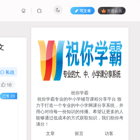
写文章
开通会员
热榜资源
免费分享网赚资讯
文
TOP1
私信
717人已阅读
初中《中学教材全解》2025-2026七八九
16
年级上下册合集（多版本适配）
祝你学霸
已售 23
祝你学霸专业的中小学辅导课程分享平台 致
2026版《浙大优辅》数学公
力于打造一个专业的中小学网课分享系统，并
TOP2
式定理导引（小学+初中+高
用心对待每一份知识的传播。希望让更多的人
中全套）PDF
能够通过低成本的方式获取知识，我们助你考
3个月前
498人已阅读
满分！
2025杨奇函写作课全套43讲
TOP3
文章
留言 访客
（分龄版/年龄阶段分类）