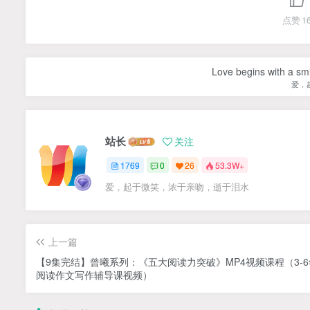
点赞
1
Love begins with a smi
爱，
站长
关注
1769
0
26
53.3W+
爱，起于微笑，浓于亲吻，逝于泪水
上一篇
【9集完结】曾曦系列：《五大阅读力突破》MP4视频课程（3-
阅读作文写作辅导课视频）