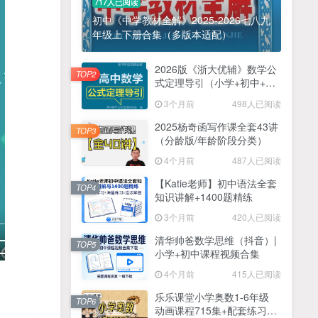
717人已阅读
初中《中学教材全解》2025-2026七八九
年级上下册合集（多版本适配）
2026版《浙大优辅》数学公
TOP2
式定理导引（小学+初中+高
中全套）PDF
3个月前
498人已阅读
2025杨奇函写作课全套43讲
TOP3
（分龄版/年龄阶段分类）
4个月前
487人已阅读
【Katie老师】初中语法全套
TOP4
知识讲解+1400题精练
3个月前
420人已阅读
清华帅爸数学思维（抖音）|
TOP5
小学+初中课程视频合集
4个月前
415人已阅读
乐乐课堂小学奥数1-6年级
TOP6
动画课程715集+配套练习册