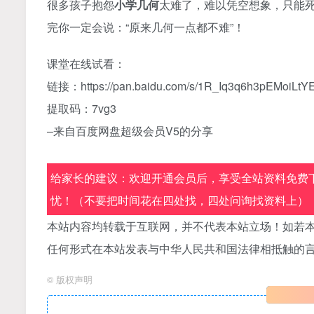
很多孩子抱怨
小学几何
太难了，难以凭空想象，只能
完你一定会说：“原来几何一点都不难”！
课堂在线试看：
链接：https
://pan.baidu.com/s/1R_Iq3q6h3pEMoiLtY
提取码：7vg3
–来自百度网盘超级会员V5的分享
给家长的建议：欢迎开通会员后，享受全站资料免费下
忧！（不要把时间花在四处找，四处问询找资料上）
本站内容均转载于互联网，并不代表本站立场！如若本
任何形式在本站发表与中华人民共和国法律相抵触的
©
版权声明