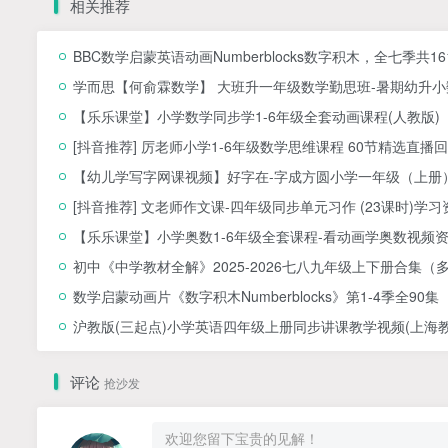
相关推荐
BBC数学启蒙英语动画Numberblocks数字积木，全七季共1
学而思【何俞霖数学】 大班升一年级数学勤思班-暑期幼升小数
【乐乐课堂】小学数学同步学1-6年级全套动画课程(人教版
[抖音推荐] 厉老师小学1-6年级数学思维课程 60节精选直播回
【幼儿学写字网课视频】好字在-字成方圆小学一年级（上册）
[抖音推荐] 文老师作文课-四年级同步单元习作 (23课时)学习
【乐乐课堂】小学奥数1-6年级全套课程-看动画学奥数视频
初中《中学教材全解》2025-2026七八九年级上下册合集（
数学启蒙动画片《数字积木Numberblocks》第1-4季全90集
沪教版(三起点)小学英语四年级上册同步讲课教学视频(上海教育
评论
抢沙发