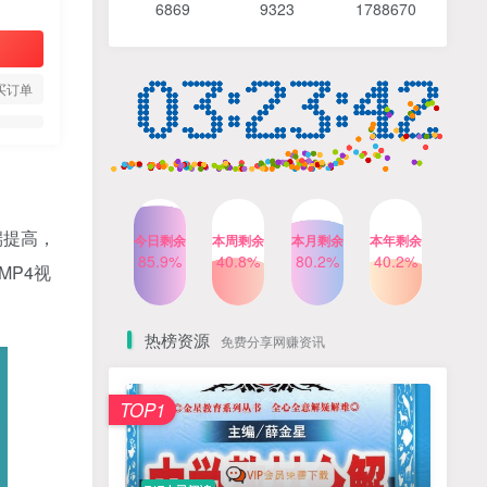
6869 9
323 1
788670
4个月前
487人已阅读
【Katie老师】初中语法全套
TOP4
知识讲解+1400题精练
买订单
3个月前
420人已阅读
清华帅爸数学思维（抖音）|
TOP5
小学+初中课程视频合集
4个月前
415人已阅读
乐乐课堂小学奥数1-6年级
TOP6
端提高，
今日剩余
本周剩余
本月剩余
本年剩余
动画课程715集+配套练习册
85.9%
40.8%
80.2%
40.2%
高清PDF
MP4视
6个月前
412人已阅读
热榜资源
免费分享网赚资讯
TOP1