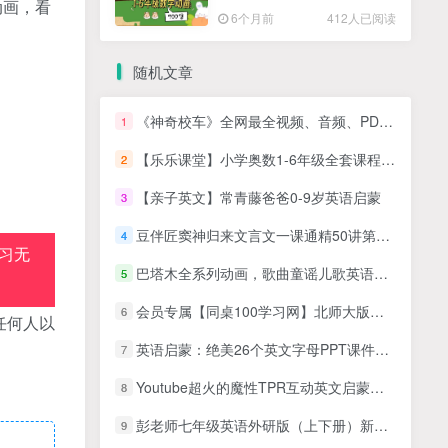
动画，看
高清PDF
6个月前
412人已阅读
随机文章
《神奇校车》全网最全视频、音频、PDF绘本下载
1
【乐乐课堂】小学奥数1-6年级全套课程-看动画学奥数视频资源
2
【亲子英文】常青藤爸爸0-9岁英语启蒙
3
豆伴匠窦神归来文言文一课通精50讲第二季（三年级-高三）全套视频+资料
4
习无
巴塔木全系列动画，歌曲童谣儿歌英语启蒙带英文版中文版，426集+，1080P高清视频，百度网盘下载！
5
会员专属【同桌100学习网】北师大版小学英语四年级下册同步教学视频(王新芳)
6
任何人以
英语启蒙：绝美26个英文字母PPT课件，设计丰富，拿来课堂就能用！
7
Youtube超火的魔性TPR互动英文启蒙儿歌《D Billions》全331集，1080P高清视频，百度网盘下载！
8
彭老师七年级英语外研版（上下册）新教材网课视频
9