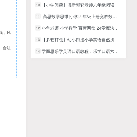
【小学阅读】博新郭郭老师六年级阅读
10
[高思数学思维]小学四年级上册竞赛数学同步课程20节完整版 MP4视频
11
小鱼老师 小学数学 百度网盘 24堂魔法奥数课视频教程全集
12
钱，风
【多套打包】幼小衔接小学英语自然拼读教学MP4视频资料百度网盘下载，英语学习启蒙教学网课视频课程
13
、合法
学而思乐学英语口语教程：乐学口语六级10讲全+讲义文档，MP4视频课程
14