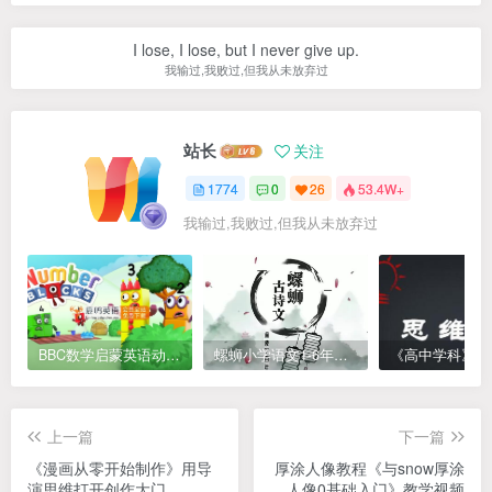
I lose, I lose, but I never give up.
我输过,我败过,但我从未放弃过
站长
关注
1774
0
26
53.4W+
我输过,我败过,但我从未放弃过
BBC数学启蒙英语动画Numberblocks数字积木，全七季共161集，1080P高清视频带英文字幕
螺蛳小学语文1-6年级《小学古诗文》课程视频
上一篇
下一篇
《漫画从零开始制作》用导
厚涂人像教程《与snow厚涂
演思维打开创作大门
人像0基础入门》教学视频