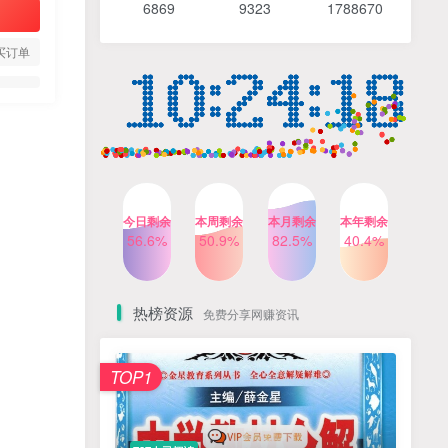
6869 9
323 1
788670
4个月前
486人已阅读
【Katie老师】初中语法全套
TOP4
买订单
知识讲解+1400题精练
3个月前
420人已阅读
清华帅爸数学思维（抖音）|
TOP5
小学+初中课程视频合集
4个月前
415人已阅读
乐乐课堂小学奥数1-6年级
TOP6
今日剩余
本周剩余
本月剩余
本年剩余
动画课程715集+配套练习册
56.6%
50.9%
82.5%
40.4%
高清PDF
6个月前
412人已阅读
热榜资源
免费分享网赚资讯
TOP1