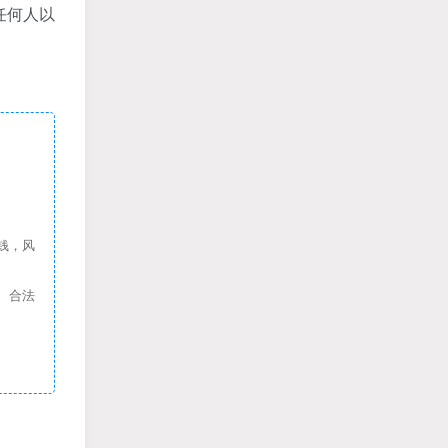
任何人以
钱，风
、合法