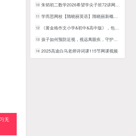
朱韬初二数学2026希望学尖子班72讲网课视频
10
学而思网校【隋晓丽英语】隋晓丽新概念英语之直击中考课堂(资源合计1.59GB）
11
《黄金格作文小学&初中&高中版》，包含词句导引&章法导引&按格有序作文训练法三大方法 视频+教材
12
孩子如何预防近视，视远离眼疾，守护孩子眼睛健康
13
2025高途白马老师诗词课115节网课视频
14
习无