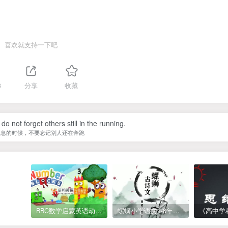
喜欢就支持一下吧
3
分享
收藏
do not forget others still in the running.
休息的时候，不要忘记别人还在奔跑
BBC数学启蒙英语动画Numberblocks数字积木，全七季共161集，1080P高清视频带英文字幕
螺蛳小学语文1-6年级《小学古诗文》课程视频