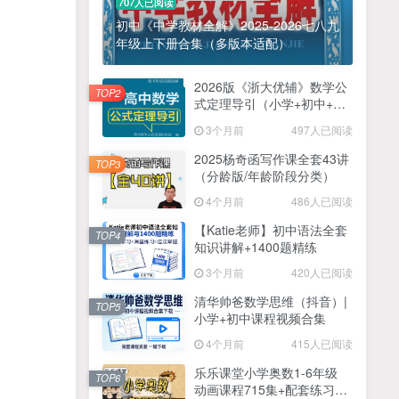
707人已阅读
初中《中学教材全解》2025-2026七八九
年级上下册合集（多版本适配）
2026版《浙大优辅》数学公
TOP2
式定理导引（小学+初中+高
中全套）PDF
3个月前
497人已阅读
2025杨奇函写作课全套43讲
TOP3
（分龄版/年龄阶段分类）
4个月前
486人已阅读
【Katie老师】初中语法全套
TOP4
知识讲解+1400题精练
3个月前
420人已阅读
清华帅爸数学思维（抖音）|
TOP5
小学+初中课程视频合集
4个月前
415人已阅读
乐乐课堂小学奥数1-6年级
TOP6
动画课程715集+配套练习册