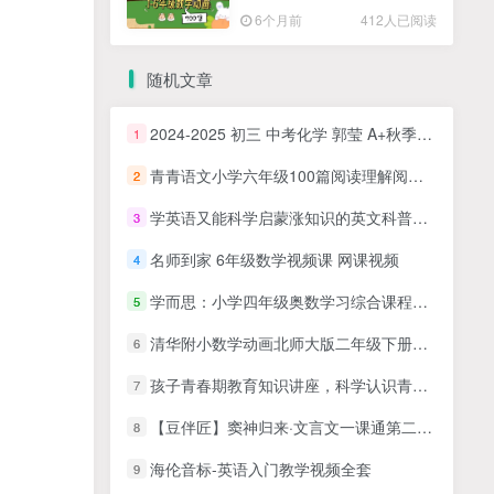
高清PDF
6个月前
412人已阅读
随机文章
2024-2025 初三 中考化学 郭莹 A+秋季班下
1
青青语文小学六年级100篇阅读理解阅读打卡(视频+PDF文档）
2
学英语又能科学启蒙涨知识的英文科普动画片《百诺博士Peekaboo Kidz》全449集合计43.61GB
3
名师到家 6年级数学视频课 网课视频
4
学而思：小学四年级奥数学习综合课程合集（基础版+春季班+寒假班+秋季班）完整版MP4视频课
5
清华附小数学动画北师大版二年级下册（39集全）
6
孩子青春期教育知识讲座，科学认识青春期，准确引导孩子
7
【豆伴匠】窦神归来·文言文一课通第二季50讲 | 三年级至高三 全套视频+配套资料
8
海伦音标-英语入门教学视频全套
9