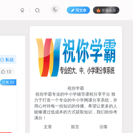
写文章
开通会员
热榜资源
免费分享网赚资讯
TOP1
私信
707人已阅读
13
初中《中学教材全解》2025-2026七八九
已售 23
年级上下册合集（多版本适配）
祝你学霸
祝你学霸专业的中小学辅导课程分享平台 致
2026版《浙大优辅》数学公
力于打造一个专业的中小学网课分享系统，并
TOP2
式定理导引（小学+初中+高
用心对待每一份知识的传播。希望让更多的人
中全套）PDF
能够通过低成本的方式获取知识，我们助你考
3个月前
497人已阅读
满分！
2025杨奇函写作课全套43讲
TOP3
文章
留言 访客
（分龄版/年龄阶段分类）