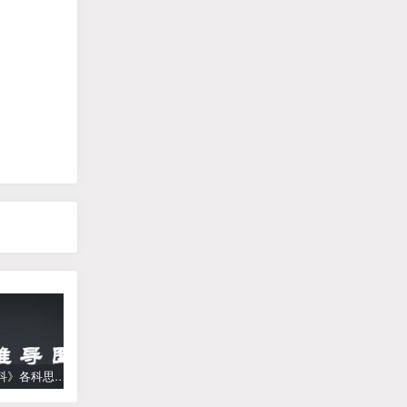
《高中学科》各科思维导图
学而思【何俞霖数学】 大班升一年级数学勤思班-暑期幼升小数学课程(资源合计13.90GB）百度网盘下载
【乐乐课堂】小学数学同步学1-6年级全套动画课程(人教版) 《乐乐课堂天天练数学》知识点讲解动画视频