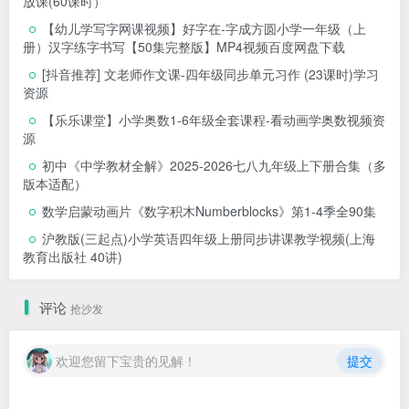
放课(60课时）
【幼儿学写字网课视频】好字在-字成方圆小学一年级（上
册）汉字练字书写【50集完整版】MP4视频百度网盘下载
[抖音推荐] 文老师作文课-四年级同步单元习作 (23课时)学习
资源
【乐乐课堂】小学奥数1-6年级全套课程-看动画学奥数视频资
源
初中《中学教材全解》2025-2026七八九年级上下册合集（多
版本适配）
数学启蒙动画片《数字积木Numberblocks》第1-4季全90集
沪教版(三起点)小学英语四年级上册同步讲课教学视频(上海
教育出版社 40讲)
评论
抢沙发
欢迎您留下宝贵的见解！
提交