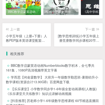
BBC数学启蒙英语动画Numberblocks数字积木，全七季共161集，1080P高清视频带英文字幕
螺蛳小学语文1-6年级《小学古诗文》课程视频
上一篇
下一篇
小学五年级（上册+下册）人
[数学思维训练]小学五年级上
教PEP版本英语课堂配套视
册竞赛数学同步课程20节完
频课
整版 MP4视频
相关推荐
BBC数学启蒙英语动画Numberblocks数字积木，全七季共
161集，1080P高清视频带英文字幕
学而思【何俞霖数学】 大班升一年级数学勤思班-暑期幼升小
数学课程(资源合计13.90GB）百度网盘下载
【乐乐课堂】小学数学同步学1-6年级全套动画课程(人教版)
《乐乐课堂天天练数学》知识点讲解动画视频
[抖音推荐] 厉老师小学1-6年级数学思维课程 60节精选直播回