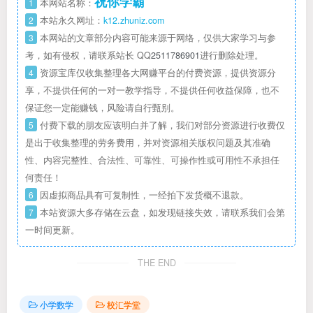
祝你学霸
1
本网站名称：
2
本站永久网址：
k12.zhuniz.com
3
本网站的文章部分内容可能来源于网络，仅供大家学习与参
考，如有侵权，请联系站长 QQ
2511786901
进行删除处理。
4
资源宝库仅收集整理各大网赚平台的付费资源，提供资源分
享，不提供任何的一对一教学指导，不提供任何收益保障，也不
保证您一定能赚钱，风险请自行甄别。
5
付费下载的朋友应该明白并了解，我们对部分资源进行收费仅
是出于收集整理的劳务费用，并对资源相关版权问题及其准确
性、内容完整性、合法性、可靠性、可操作性或可用性不承担任
何责任！
6
因虚拟商品具有可复制性，一经拍下发货概不退款。
7
本站资源大多存储在云盘，如发现链接失效，请联系我们会第
一时间更新。
THE END
小学数学
校汇学堂