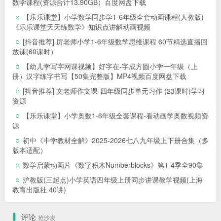
数学课程(资源合计13.90GB）百度网盘下载
【乐乐课堂】小学数学同步学1-6年级全套动画课程(人教版)
《乐乐课堂天天练数学》知识点讲解动画视频
[抖音推荐] 厉老师小学1-6年级数学思维课程 60节精选直播回
放课(60课时）
【幼儿学写字网课视频】好字在-字成方圆小学一年级（上
册）汉字练字书写【50集完整版】MP4视频百度网盘下载
[抖音推荐] 文老师作文课-四年级同步单元习作 (23课时)学习
资源
【乐乐课堂】小学奥数1-6年级全套课程-看动画学奥数视频资
源
初中《中学教材全解》2025-2026七八九年级上下册合集（多
版本适配）
数学启蒙动画片《数字积木Numberblocks》第1-4季全90集
沪教版(三起点)小学英语四年级上册同步讲课教学视频(上海
教育出版社 40讲)
评论
抢沙发