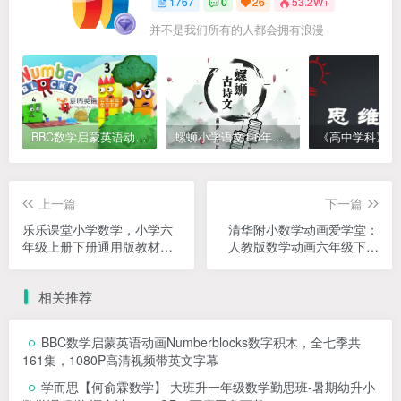
1767
0
26
53.2W+
并不是我们所有的人都会拥有浪漫
BBC数学启蒙英语动画Numberblocks数字积木，全七季共161集，1080P高清视频带英文字幕
螺蛳小学语文1-6年级《小学古诗文》课程视频
上一篇
下一篇
乐乐课堂小学数学，小学六
清华附小数学动画爱学堂：
年级上册下册通用版教材同
人教版数学动画六年级下册
步课堂+六年级奥数课程视频
（15课MP4视频完整版）
相关推荐
BBC数学启蒙英语动画Numberblocks数字积木，全七季共
161集，1080P高清视频带英文字幕
学而思【何俞霖数学】 大班升一年级数学勤思班-暑期幼升小