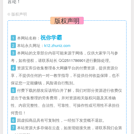
言论！
©
版权声明
版权声明
祝你学霸
1
本网站名称：
2
本站永久网址：
k12.zhuniz.com
3
本网站的文章部分内容可能来源于网络，仅供大家学习与参
考，如有侵权，请联系站长 QQ
2511786901
进行删除处理。
4
资源宝库仅收集整理各大网赚平台的付费资源，提供资源分
享，不提供任何的一对一教学指导，不提供任何收益保障，也不
保证您一定能赚钱，风险请自行甄别。
5
付费下载的朋友应该明白并了解，我们对部分资源进行收费仅
是出于收集整理的劳务费用，并对资源相关版权问题及其准确
性、内容完整性、合法性、可靠性、可操作性或可用性不承担任
何责任！
6
因虚拟商品具有可复制性，一经拍下发货概不退款。
7
本站资源大多存储在云盘，如发现链接失效，请联系我们会第