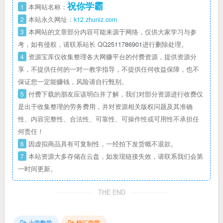
祝你学霸
1
本网站名称：
2
本站永久网址：
k12.zhuniz.com
3
本网站的文章部分内容可能来源于网络，仅供大家学习与参
考，如有侵权，请联系站长 QQ
2511786901
进行删除处理。
4
资源宝库仅收集整理各大网赚平台的付费资源，提供资源分
享，不提供任何的一对一教学指导，不提供任何收益保障，也不
保证您一定能赚钱，风险请自行甄别。
5
付费下载的朋友应该明白并了解，我们对部分资源进行收费仅
是出于收集整理的劳务费用，并对资源相关版权问题及其准确
性、内容完整性、合法性、可靠性、可操作性或可用性不承担任
何责任！
6
因虚拟商品具有可复制性，一经拍下发货概不退款。
7
本站资源大多存储在云盘，如发现链接失效，请联系我们会第
一时间更新。
THE END
小学数学
校汇学堂