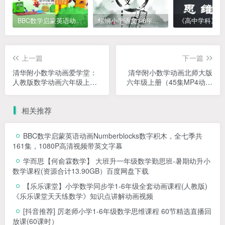
BBC数学启蒙英语动画Numberblocks数字积木，全七季共161集，1080P高清视频带英文字幕
螺蛳小学语文1-6年级《小学古诗文》课程视频
上一篇
下一篇
清华附小数学动画爱学堂：
清华附小数学动画北师大版
人教版数学动画六年级上册
六年级上册（45集MP4动画
（42课MP4视频完整版）
视频完整版）
相关推荐
BBC数学启蒙英语动画Numberblocks数字积木，全七季共
161集，1080P高清视频带英文字幕
学而思【何俞霖数学】 大班升一年级数学勤思班-暑期幼升小
数学课程(资源合计13.90GB）百度网盘下载
【乐乐课堂】小学数学同步学1-6年级全套动画课程(人教版)
《乐乐课堂天天练数学》知识点讲解动画视频
[抖音推荐] 厉老师小学1-6年级数学思维课程 60节精选直播回
放课(60课时）