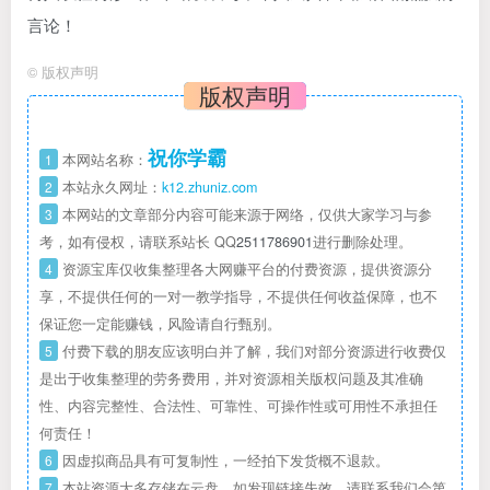
言论！
©
版权声明
版权声明
祝你学霸
1
本网站名称：
2
本站永久网址：
k12.zhuniz.com
3
本网站的文章部分内容可能来源于网络，仅供大家学习与参
考，如有侵权，请联系站长 QQ
2511786901
进行删除处理。
4
资源宝库仅收集整理各大网赚平台的付费资源，提供资源分
享，不提供任何的一对一教学指导，不提供任何收益保障，也不
保证您一定能赚钱，风险请自行甄别。
5
付费下载的朋友应该明白并了解，我们对部分资源进行收费仅
是出于收集整理的劳务费用，并对资源相关版权问题及其准确
性、内容完整性、合法性、可靠性、可操作性或可用性不承担任
何责任！
6
因虚拟商品具有可复制性，一经拍下发货概不退款。
7
本站资源大多存储在云盘，如发现链接失效，请联系我们会第