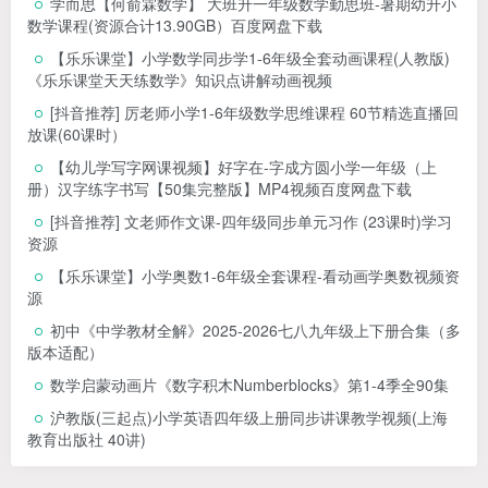
学而思【何俞霖数学】 大班升一年级数学勤思班-暑期幼升小
数学课程(资源合计13.90GB）百度网盘下载
【乐乐课堂】小学数学同步学1-6年级全套动画课程(人教版)
《乐乐课堂天天练数学》知识点讲解动画视频
[抖音推荐] 厉老师小学1-6年级数学思维课程 60节精选直播回
放课(60课时）
【幼儿学写字网课视频】好字在-字成方圆小学一年级（上
册）汉字练字书写【50集完整版】MP4视频百度网盘下载
[抖音推荐] 文老师作文课-四年级同步单元习作 (23课时)学习
资源
【乐乐课堂】小学奥数1-6年级全套课程-看动画学奥数视频资
源
初中《中学教材全解》2025-2026七八九年级上下册合集（多
版本适配）
数学启蒙动画片《数字积木Numberblocks》第1-4季全90集
沪教版(三起点)小学英语四年级上册同步讲课教学视频(上海
教育出版社 40讲)