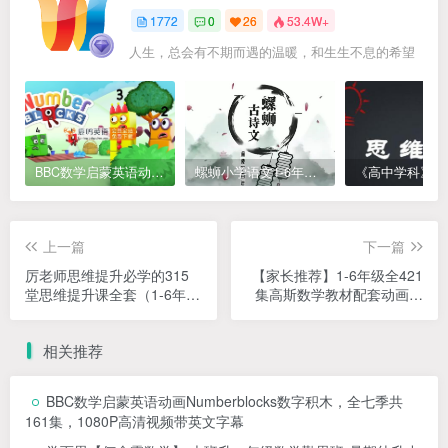
1772
0
26
53.4W+
如果你不去试，你永远也不知道结果，所以去试试吧
BBC数学启蒙英语动画Numberblocks数字积木，全七季共161集，1080P高清视频带英文字幕
螺蛳小学语文1-6年级《小学古诗文》课程视频
上一篇
下一篇
厉老师思维提升必学的315
【家长推荐】1-6年级全421
堂思维提升课全套（1-6年级
集高斯数学教材配套动画视
视频+讲义+练习册）小学数
频，看动画搞定小学数学疑
学提升利器
难点
相关推荐
BBC数学启蒙英语动画Numberblocks数字积木，全七季共
161集，1080P高清视频带英文字幕