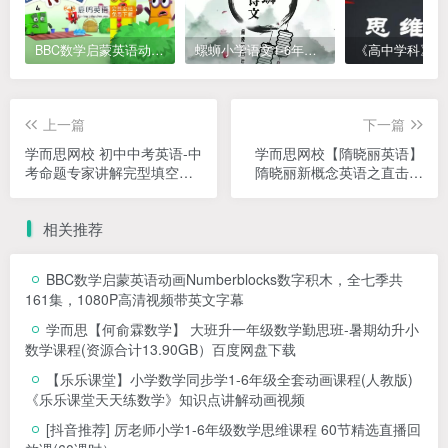
BBC数学启蒙英语动画Numberblocks数字积木，全七季共161集，1080P高清视频带英文字幕
螺蛳小学语文1-6年级《小学古诗文》课程视频
上一篇
下一篇
学而思网校 初中中考英语-中
学而思网校【隋晓丽英语】
考命题专家讲解完型填空和
隋晓丽新概念英语之直击中
阅读理解
考课堂
相关推荐
BBC数学启蒙英语动画Numberblocks数字积木，全七季共
161集，1080P高清视频带英文字幕
学而思【何俞霖数学】 大班升一年级数学勤思班-暑期幼升小
数学课程(资源合计13.90GB）百度网盘下载
【乐乐课堂】小学数学同步学1-6年级全套动画课程(人教版)
《乐乐课堂天天练数学》知识点讲解动画视频
[抖音推荐] 厉老师小学1-6年级数学思维课程 60节精选直播回