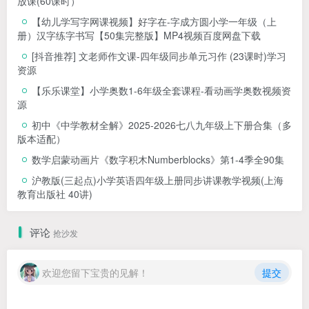
放课(60课时）
【幼儿学写字网课视频】好字在-字成方圆小学一年级（上
册）汉字练字书写【50集完整版】MP4视频百度网盘下载
[抖音推荐] 文老师作文课-四年级同步单元习作 (23课时)学习
资源
【乐乐课堂】小学奥数1-6年级全套课程-看动画学奥数视频资
源
初中《中学教材全解》2025-2026七八九年级上下册合集（多
版本适配）
数学启蒙动画片《数字积木Numberblocks》第1-4季全90集
沪教版(三起点)小学英语四年级上册同步讲课教学视频(上海
教育出版社 40讲)
评论
抢沙发
欢迎您留下宝贵的见解！
提交