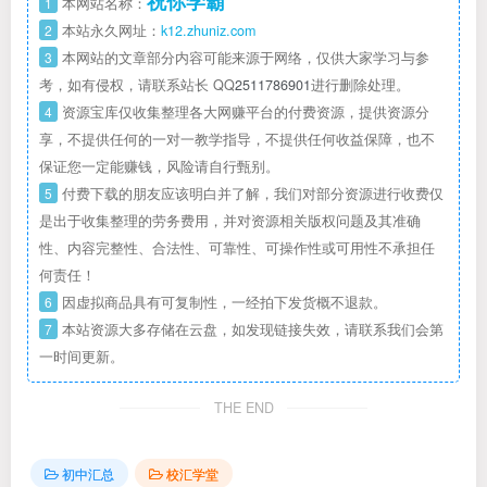
祝你学霸
1
本网站名称：
2
本站永久网址：
k12.zhuniz.com
3
本网站的文章部分内容可能来源于网络，仅供大家学习与参
考，如有侵权，请联系站长 QQ
2511786901
进行删除处理。
4
资源宝库仅收集整理各大网赚平台的付费资源，提供资源分
享，不提供任何的一对一教学指导，不提供任何收益保障，也不
保证您一定能赚钱，风险请自行甄别。
5
付费下载的朋友应该明白并了解，我们对部分资源进行收费仅
是出于收集整理的劳务费用，并对资源相关版权问题及其准确
性、内容完整性、合法性、可靠性、可操作性或可用性不承担任
何责任！
6
因虚拟商品具有可复制性，一经拍下发货概不退款。
7
本站资源大多存储在云盘，如发现链接失效，请联系我们会第
一时间更新。
THE END
初中汇总
校汇学堂