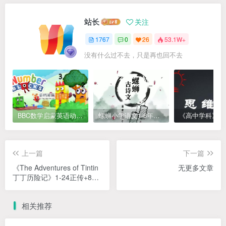
站长
关注
1767
0
26
53.1W+
没有什么过不去，只是再也回不去
BBC数学启蒙英语动画Numberblocks数字积木，全七季共161集，1080P高清视频带英文字幕
螺蛳小学语文1-6年级《小学古诗文》课程视频
上一篇
下一篇
《The Adventures of Tintin
无更多文章
丁丁历险记》1-24正传+8别
传 PDF下载-20世纪最伟大
的欧洲漫画：比利时经典
相关推荐