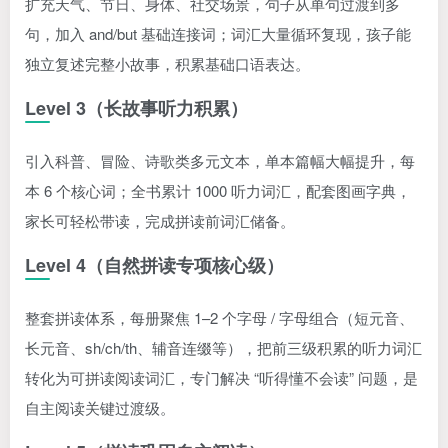
扩充天气、节日、身体、社交场景，句子从单句过渡到多
句，加入 and/but 基础连接词；词汇大量循环复现，孩子能
独立复述完整小故事，积累基础口语表达。
Level 3（长故事听力积累）
引入科普、冒险、诗歌类多元文本，单本篇幅大幅提升，每
本 6 个核心词；全书累计 1000 听力词汇，配套图画字典，
家长可轻松带读，完成拼读前词汇储备。
Level 4（自然拼读专项核心级）
整套拼读体系，每册聚焦 1–2 个字母 / 字母组合（短元音、
长元音、sh/ch/th、辅音连缀等），把前三级积累的听力词汇
转化为可拼读阅读词汇，专门解决 “听得懂不会读” 问题，是
自主阅读关键过渡级。