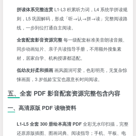
拼读体系完整连贯
L1-L3 积累听力词，L4 系统学拼读规
则，L5 巩固解码，形成「听→认→拼→读」完整阅读路
线，一步到位打通自主阅读。
全套配套影音资源完整
每一级配套标准美音朗读音频、
同步动画短片、亲子共读指导手册，不用额外搜集素
材，居家自学、机构授课都适配。
低幼友好柔和插画
画风圆润可爱，色彩明亮，无复杂惊
悚画面，3 岁低龄宝宝也愿意长时间阅读。
五、全套 PDF 影音配套资源完整包含内容
一、高清原版 PDF 读物资料
L1-L5 全套 300 册绘本高清 PDF
全彩无水印扫描，完整
还原原版插图、图画词典、阅读指导；手机、平板、电