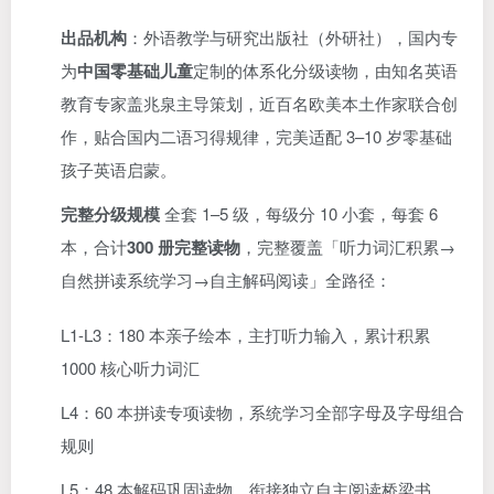
出品机构
：外语教学与研究出版社（外研社），国内专
为
中国零基础儿童
定制的体系化分级读物，由知名英语
教育专家盖兆泉主导策划，近百名欧美本土作家联合创
作，贴合国内二语习得规律，完美适配 3–10 岁零基础
孩子英语启蒙。
完整分级规模
全套 1–5 级，每级分 10 小套，每套 6
本，合计
300 册完整读物
，完整覆盖「听力词汇积累→
自然拼读系统学习→自主解码阅读」全路径：
L1-L3：180 本亲子绘本，主打听力输入，累计积累
1000 核心听力词汇
L4：60 本拼读专项读物，系统学习全部字母及字母组合
规则
L5：48 本解码巩固读物，衔接独立自主阅读桥梁书