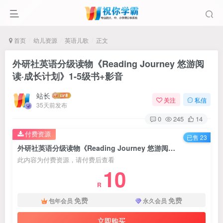
首页
幼儿资源
英语儿歌
正文
外研社英语分级读物《Reading Journey 悠游阅
读·成长计划》1-5级书+影音
站长
关注
私信
35天前发布
0
245
14
付费资源
已售 23
外研社英语分级读物《Reading Journey 悠游阅读·成长计划》1-5级书+影音
此内容为付费资源，请付费后查看
10
R
免费
免费
包年会员
永久会员
立即购买