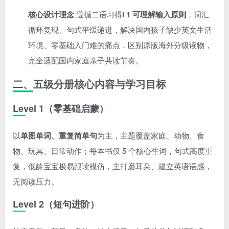
核心设计理念
遵循二语习得
i 1 可理解输入原则
，词汇
循环复现、句式平缓递进，解决国内孩子缺少英文生活
环境、零基础入门难的痛点，区别原版海外分级读物，
完全适配国内家庭亲子共读节奏。
二、五级分册核心内容与学习目标
Level 1（零基础启蒙）
以
单图单词、重复简单句
为主，主题覆盖家庭、动物、食
物、玩具、日常动作；每本书仅 5 个核心生词，句式高度重
复，低龄宝宝极易跟读模仿，主打磨耳朵、建立英语语感，
无阅读压力。
Level 2（短句进阶）