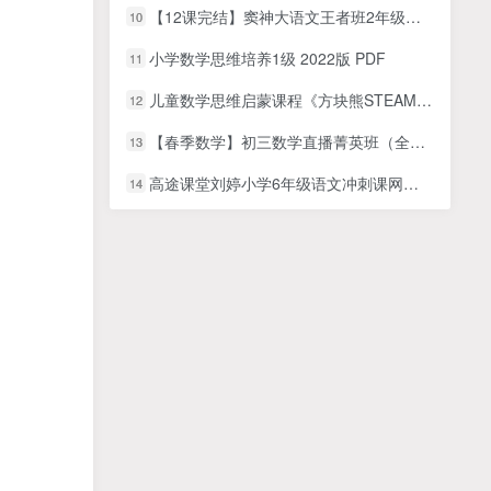
【12课完结】窦神大语文王者班2年级（暑期王者班）MP4视频课程+PDF资料
10
小学数学思维培养1级 2022版 PDF
11
儿童数学思维启蒙课程《方块熊STEAM数学思维启蒙课》共109集
12
【春季数学】初三数学直播菁英班（全国北师）韩春成【2】
13
高途课堂刘婷小学6年级语文冲刺课网课视频
14