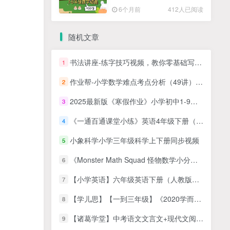
高清PDF
6个月前
412人已阅读
随机文章
书法讲座-练字技巧视频，教你零基础写出一手漂亮好字
1
作业帮-小学数学难点考点分析（49讲）重点难点一点就通
2
2025最新版《寒假作业》小学初中1-9年级带答案最全高清无水印PDF电子版
3
《一通百通课堂小练》英语4年级下册（PEP）(1)
4
小象科学小学三年级科学上下册同步视频
5
《Monster Math Squad 怪物数学小分队》全集中文版(附英文版)下载
6
【小学英语】六年级英语下册（人教版）名师讲座课程
7
【学儿思】【一到三年级】《2020学而思微课-数学思维创新大通关》MP4视频+讲义文档百度网盘下载，小学低年级数学思维培训课程视频
8
【诸葛学堂】中考语文文言文+现代文阅读试题全突破 10课时完整版
9