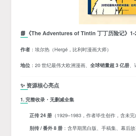
📘《The Adventures of Tintin 丁丁历险记
作者
：埃尔热（Hergé，比利时漫画大师）
地位
：20 世纪最伟大欧洲漫画、
全球销量超 3 亿册
、
✨ 资源核心亮点
1. 完整收录・无删减全集
正传 24 册
（1929–1983，作者毕生创作，含
别传 / 番外 8 册
：含早期黑白版、手稿集、幕后故