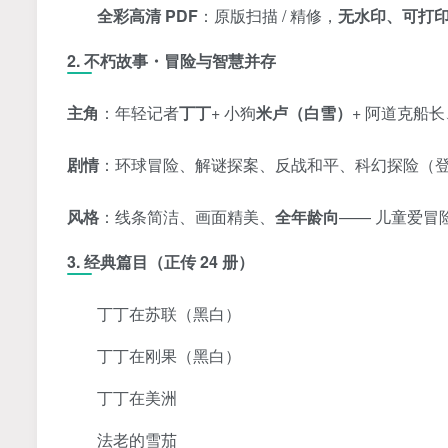
全彩高清 PDF
：原版扫描 / 精修，
无水印、可打
2. 不朽故事・冒险与智慧并存
主角
：年轻记者
丁丁
+ 小狗
米卢（白雪）
+ 阿道克船
剧情
：环球冒险、解谜探案、反战和平、科幻探险（
风格
：线条简洁、画面精美、
全年龄向
—— 儿童爱冒
3. 经典篇目（正传 24 册）
丁丁在苏联（黑白）
丁丁在刚果（黑白）
丁丁在美洲
法老的雪茄