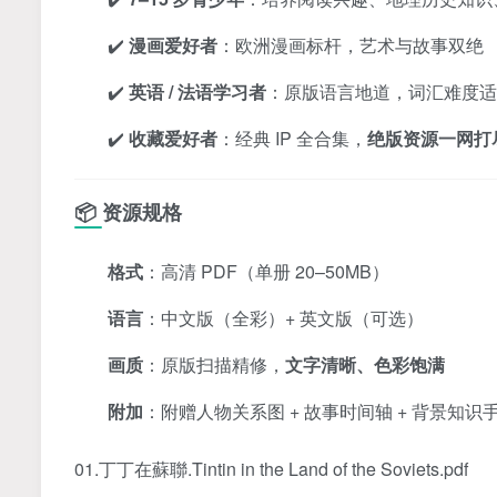
✔️
漫画爱好者
：欧洲漫画标杆，艺术与故事双绝
✔️
英语 / 法语学习者
：原版语言地道，词汇难度适
✔️
收藏爱好者
：经典 IP 全合集，
绝版资源一网打
📦 资源规格
格式
：高清 PDF（单册 20–50MB）
语言
：中文版（全彩）+ 英文版（可选）
画质
：原版扫描精修，
文字清晰、色彩饱满
附加
：附赠人物关系图 + 故事时间轴 + 背景知识
01.丁丁在蘇聯.Tintin in the Land of the Soviets.pdf