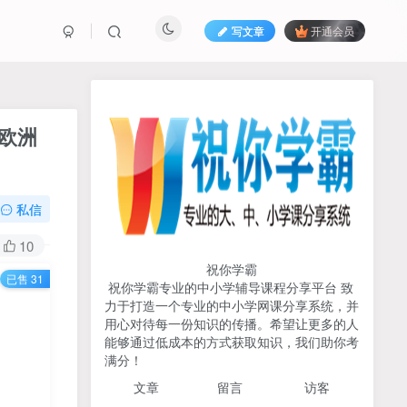
写文章
开通会员
热榜资源
免费分享网赚资讯
的欧洲
TOP1
私信
717人已阅读
初中《中学教材全解》2025-2026七八九
10
年级上下册合集（多版本适配）
祝你学霸
已售 31
祝你学霸专业的中小学辅导课程分享平台 致
2026版《浙大优辅》数学公
力于打造一个专业的中小学网课分享系统，并
TOP2
式定理导引（小学+初中+高
用心对待每一份知识的传播。希望让更多的人
中全套）PDF
能够通过低成本的方式获取知识，我们助你考
3个月前
497人已阅读
满分！
2025杨奇函写作课全套43讲
TOP3
文章
留言 访客
（分龄版/年龄阶段分类）