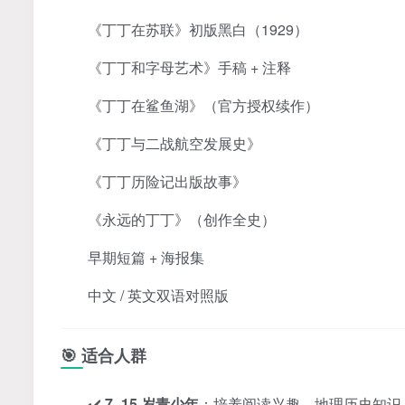
《丁丁在苏联》初版黑白（1929）
《丁丁和字母艺术》手稿 + 注释
《丁丁在鲨鱼湖》（官方授权续作）
《丁丁与二战航空发展史》
《丁丁历险记出版故事》
《永远的丁丁》（创作全史）
早期短篇 + 海报集
中文 / 英文双语对照版
🎯 适合人群
✔️
7–15 岁青少年
：培养阅读兴趣、地理历史知识