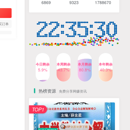
6869 9
323 1
788670
4个月前
487人已阅读
【Katie老师】初中语法全套
TOP4
知识讲解+1400题精练
买订单
3个月前
420人已阅读
清华帅爸数学思维（抖音）|
TOP5
小学+初中课程视频合集
4个月前
415人已阅读
乐乐课堂小学奥数1-6年级
TOP6
今日剩余
本周剩余
本月剩余
本年剩余
动画课程715集+配套练习册
5.9%
43.7%
80.8%
40.3%
高清PDF
6个月前
412人已阅读
热榜资源
免费分享网赚资讯
TOP1