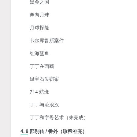
黑金之国
奔向月球
月球探险
卡尔库鲁斯案件
红海鲨鱼
丁丁在西藏
绿宝石失窃案
714 航班
丁丁与流浪汉
丁丁和字母艺术（未完成）
4. 8 部别传 / 番外（珍稀补充）