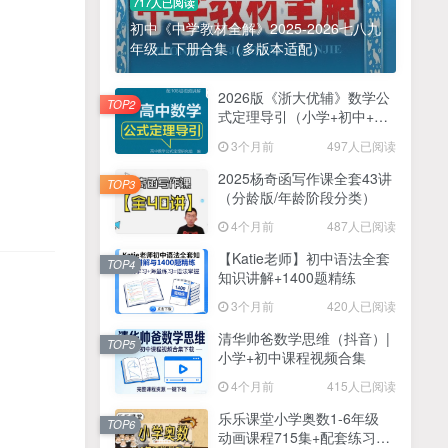
717人已阅读
初中《中学教材全解》2025-2026七八九
年级上下册合集（多版本适配）
2026版《浙大优辅》数学公
TOP2
式定理导引（小学+初中+高
中全套）PDF
3个月前
497人已阅读
2025杨奇函写作课全套43讲
TOP3
（分龄版/年龄阶段分类）
4个月前
487人已阅读
【Katie老师】初中语法全套
TOP4
知识讲解+1400题精练
3个月前
420人已阅读
清华帅爸数学思维（抖音）|
TOP5
小学+初中课程视频合集
4个月前
415人已阅读
乐乐课堂小学奥数1-6年级
TOP6
动画课程715集+配套练习册