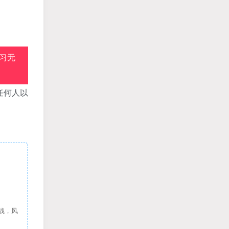
习无
任何人以
钱，风