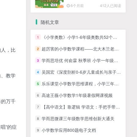
高清PDF
6个月前
412人已阅读
随机文章
《小学奥数》小学1-6年级奥数共52个模块，共767个小视频百度网盘下载，小学奥数全套高清视频课程
1
超厉害的小学数学课程——北大木兰老师的小学4年级《学霸思维满分数学》全国通用版！
2
的人，比
学而思培优 何俞霖 秋季班 小学一年级数学秋季创新班 MP4视频课16讲完结带讲义百度网盘下载
3
吴国宏《深度剖析0-6岁儿童成长与亲子问题》亲子教育
4
曲、教学
乐乐课堂小学数学思维课程，小学三年级数学奥数MP4视频课程
5
高途王薇小学数学1年级暑假网课视频
6
奏的万千
【高中语文】靠逻辑 学语文：手把手带你搞定现代文阅读全12讲
7
学而思微课三年级数学思维创新大通关
8
唱”的症
小学数学应用800题电子文档
9