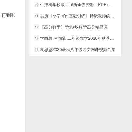
牛津树学校版1-16阶全套资源：PDF+练习册+音频，
10
，再到和
吴勇《小学写作基础训练》特级教师的小学写作教学
11
【高分数学】学魁榜-数学高分精品课
12
学而思-何俞霖 二年级数学2020年秋季培优勤思班
13
杨思思2025暑秋八年级语文网课视频合集
14