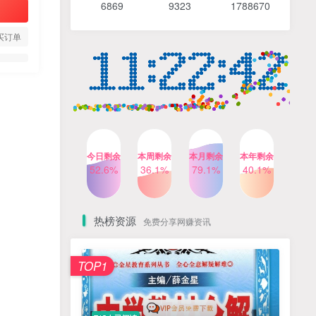
6869 9
323 1
788670
4个月前
488人已阅读
【Katie老师】初中语法全套
TOP4
买订单
知识讲解+1400题精练
3个月前
420人已阅读
清华帅爸数学思维（抖音）|
TOP5
小学+初中课程视频合集
4个月前
415人已阅读
乐乐课堂小学奥数1-6年级
TOP6
今日剩余
本周剩余
本月剩余
本年剩余
动画课程715集+配套练习册
52.6%
36.1%
79.1%
40.1%
高清PDF
6个月前
412人已阅读
热榜资源
免费分享网赚资讯
TOP1