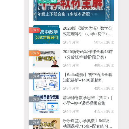
719人已阅读
初中《中学教材全解》2025-2026七八九
年级上下册合集（多版本适配）
2026版《浙大优辅》数学公
TOP2
式定理导引（小学+初中+高
中全套）PDF
3个月前
501人已阅读
2025杨奇函写作课全套43讲
TOP3
（分龄版/年龄阶段分类）
4个月前
488人已阅读
【Katie老师】初中语法全套
TOP4
知识讲解+1400题精练
3个月前
420人已阅读
清华帅爸数学思维（抖音）|
TOP5
小学+初中课程视频合集
4个月前
415人已阅读
乐乐课堂小学奥数1-6年级
TOP6
动画课程715集+配套练习册