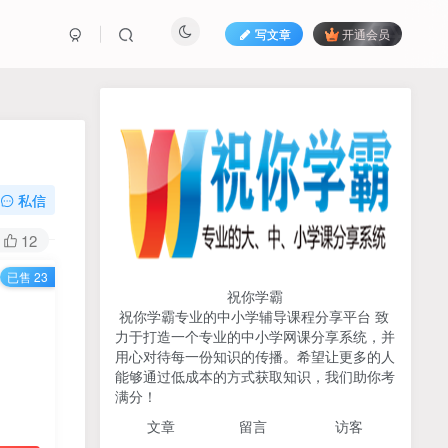
写文章
开通会员
热榜资源
免费分享网赚资讯
TOP1
私信
719人已阅读
12
初中《中学教材全解》2025-2026七八九
已售 23
年级上下册合集（多版本适配）
祝你学霸
祝你学霸专业的中小学辅导课程分享平台 致
2026版《浙大优辅》数学公
力于打造一个专业的中小学网课分享系统，并
TOP2
式定理导引（小学+初中+高
用心对待每一份知识的传播。希望让更多的人
中全套）PDF
能够通过低成本的方式获取知识，我们助你考
3个月前
501人已阅读
满分！
2025杨奇函写作课全套43讲
TOP3
文章
留言 访客
（分龄版/年龄阶段分类）