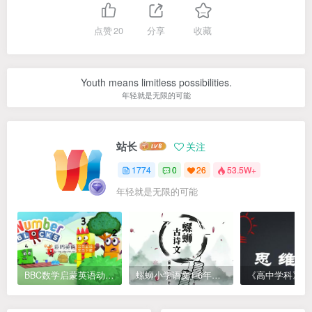
点赞
20
分享
收藏
Youth means limitless possibilities.
年轻就是无限的可能
站长
关注
1774
0
26
53.5W+
年轻就是无限的可能
BBC数学启蒙英语动画Numberblocks数字积木，全七季共161集，1080P高清视频带英文字幕
螺蛳小学语文1-6年级《小学古诗文》课程视频