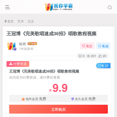
首页
艺术
正文
王冠博《完美歌唱速成36招》唱歌教程视频
站长
关注
私信
1年前发布
0
201
20
付费资源
已售 22
王冠博《完美歌唱速成36招》唱歌教程视频
此内容为付费资源，请付费后查看
9.9
R
免费
免费
包年会员
永久会员
立即购买