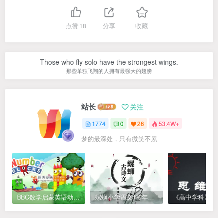
点赞
18
分享
收藏
Those who fly solo have the strongest wings.
那些单独飞翔的人拥有最强大的翅膀
站长
关注
1774
0
26
53.4W+
梦的最深处，只有微笑不累
BBC数学启蒙英语动画Numberblocks数字积木，全七季共161集，1080P高清视频带英文字幕
螺蛳小学语文1-6年级《小学古诗文》课程视频