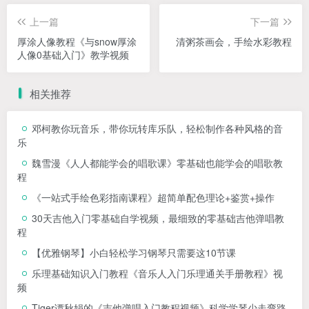
上一篇
下一篇
厚涂人像教程《与snow厚涂
清粥茶画会，手绘水彩教程
人像0基础入门》教学视频
相关推荐
邓柯教你玩音乐，带你玩转库乐队，轻松制作各种风格的音
乐
魏雪漫《人人都能学会的唱歌课》零基础也能学会的唱歌教
程
《一站式手绘色彩指南课程》超简单配色理论+鉴赏+操作
30天吉他入门零基础自学视频，最细致的零基础吉他弹唱教
程
【优雅钢琴】小白轻松学习钢琴只需要这10节课
乐理基础知识入门教程《音乐人入门乐理通关手册教程》视
频
Tiger谭秋娟的《吉他弹唱入门教程视频》科学学琴少走弯路